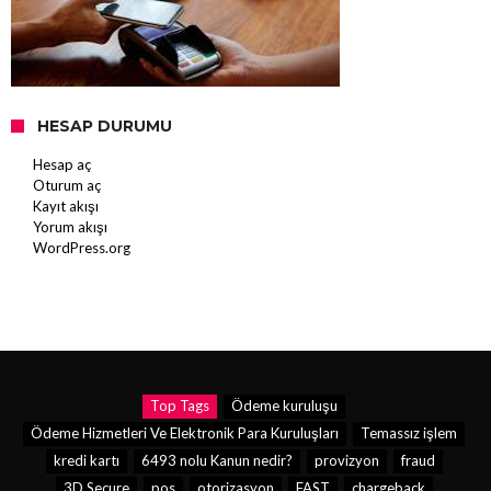
HESAP DURUMU
Hesap aç
Oturum aç
Kayıt akışı
Yorum akışı
WordPress.org
Top Tags
Ödeme kuruluşu
Ödeme Hizmetleri Ve Elektronik Para Kuruluşları
Temassız işlem
kredi kartı
6493 nolu Kanun nedir?
provizyon
fraud
3D Secure
pos
otorizasyon
FAST
chargeback