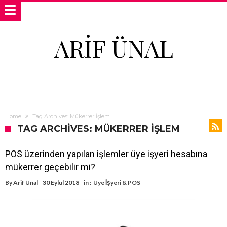
ARIF ÜNAL
Home
Tag Archives: Mükerrer İşlem
TAG ARCHIVES: MÜKERRER İŞLEM
POS üzerinden yapılan işlemler üye işyeri hesabına
mükerrer geçebilir mi?
By
Arif Ünal
30 Eylül 2018
in :
Üye İşyeri & POS