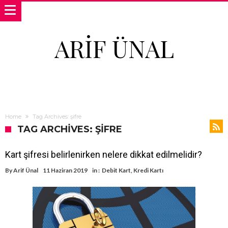
ARIF ÜNAL
Home
Tag Archives: şifre
TAG ARCHIVES: ŞIFRE
Kart şifresi belirlenirken nelere dikkat edilmelidir?
By
Arif Ünal
11 Haziran 2019
in :
Debit Kart
,
Kredi Kartı