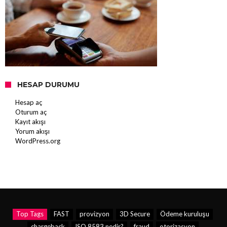
HESAP DURUMU
Hesap aç
Oturum aç
Kayıt akışı
Yorum akışı
WordPress.org
Top Tags
FAST
provizyon
3D Secure
Ödeme kuruluşu
chargeback
ISO 8583 nedir?
fraud
otorizasyon