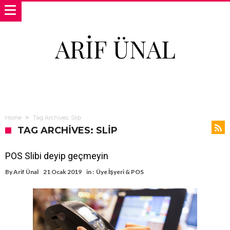
ARIF ÜNAL
Home
Tag Archives: Slip
TAG ARCHIVES: SLIP
POS Slibi deyip geçmeyin
By
Arif Ünal
21 Ocak 2019
in :
Üye İşyeri & POS