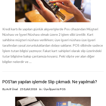
Kredi kartı ile yapılan günlük alışverişlerde Pos cihazından Müşteri
Nüshası ve İşyeri Nüshası olmak üzere 2 işlem slibi üretilir. Kart
sahibine müşteri nüshası verilirken; üye işyeri nüshası üye işyeri
tarafından yasal zorunluluklardan dolayı saklanır. POS slibinde sadece
İşlem tutarı bilgisi yazmıyor. Fakat kart sahipleri olarak slip üzerindeki
tutar bilgisine bakıp çantamıza koyarız. Peki slipte yer alan diğer
bilgiler nelerdir ve …
POS’tan yapılan işlemde Slip çıkmadı. Ne yapılmalı?
By
Arif Ünal
25 Eylül 2018
in :
Üye İşyeri & POS