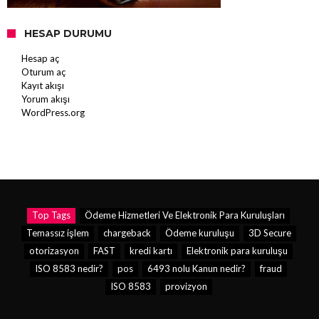
HESAP DURUMU
Hesap aç
Oturum aç
Kayıt akışı
Yorum akışı
WordPress.org
Top Tags
Ödeme Hizmetleri Ve Elektronik Para Kuruluşları
Temassız işlem
chargeback
Ödeme kuruluşu
3D Secure
otorizasyon
FAST
kredi kartı
Elektronik para kuruluşu
ISO 8583 nedir?
pos
6493 nolu Kanun nedir?
fraud
ISO 8583
provizyon