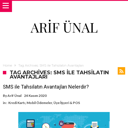
ARIF ÜNAL
Home
Tag Archives: SMS ile Tahsilatın Avantajları
TAG ARCHIVES: SMS ILE TAHSILATIN
AVANTAJLARI
SMS ile Tahsilatın Avantajları Nelerdir?
By
Arif Ünal
24 Kasım 2020
in :
Kredi Kartı
,
Mobil Ödemeler
,
Üye İşyeri & POS