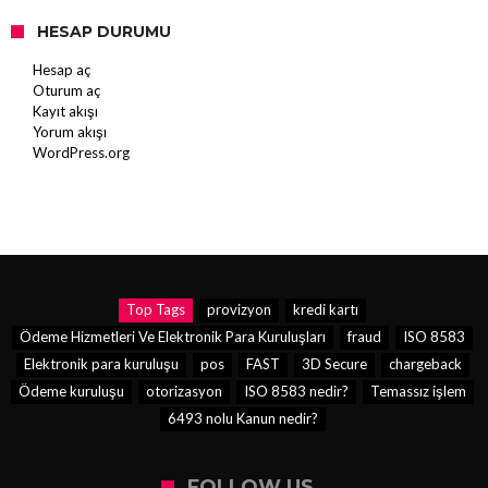
HESAP DURUMU
Hesap aç
Oturum aç
Kayıt akışı
Yorum akışı
WordPress.org
Top Tags
provizyon
kredi kartı
Ödeme Hizmetleri Ve Elektronik Para Kuruluşları
fraud
ISO 8583
Elektronik para kuruluşu
pos
FAST
3D Secure
chargeback
Ödeme kuruluşu
otorizasyon
ISO 8583 nedir?
Temassız işlem
6493 nolu Kanun nedir?
FOLLOW US