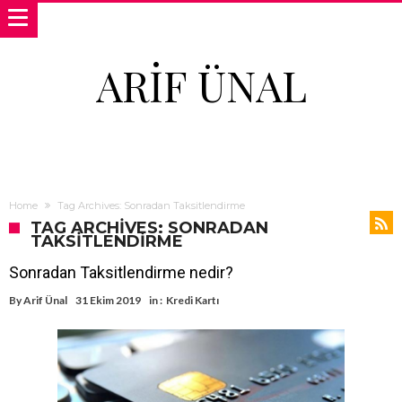
ARIF ÜNAL
Home
Tag Archives: Sonradan Taksitlendirme
TAG ARCHIVES: SONRADAN
TAKSITLENDIRME
Sonradan Taksitlendirme nedir?
By
Arif Ünal
31 Ekim 2019
in :
Kredi Kartı