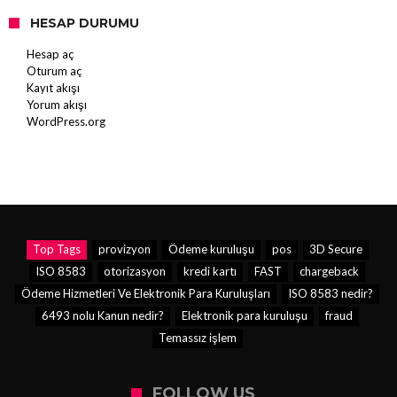
HESAP DURUMU
Hesap aç
Oturum aç
Kayıt akışı
Yorum akışı
WordPress.org
Top Tags
provizyon
Ödeme kuruluşu
pos
3D Secure
ISO 8583
otorizasyon
kredi kartı
FAST
chargeback
Ödeme Hizmetleri Ve Elektronik Para Kuruluşları
ISO 8583 nedir?
6493 nolu Kanun nedir?
Elektronik para kuruluşu
fraud
Temassız işlem
FOLLOW US