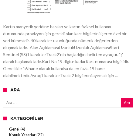
Kartın manyetik şeridine basılan ve kartın fiziksel kullanımı
durumunda provizyon için gerekli olan kart bilgilerini içeren özel bir
veri kümesidir. 40 karakter uzunluğunda nümerik değerlerden
oluşmaktadır. Alan AçıklamasıUzunlukUzunluk AçıklamasıStart
Sentinel (SS)1 karakterTrack2’nin başladığını belirten ayraçtır. “;”
olarak başlamaktadır.Kart No 19 digite kadarKart numarası bilgisidir.
Genellikle 16 hane olarak kullanılsa da en fazla 19 hane
olabilmektedir.Ayraç1 karakterTrack 2 bilgilerini ayırmak için …
ARA
Arama:
KATEGORILER
Genel
(4)
Konuk Yazarlar
(22)