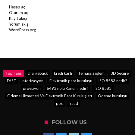
Hesap aç
Oturum aç
Kayıt akışı
Yorum akışı
WordPress.org
Top Tags
chargeback
kredi kartı
Temassız işlem
3D Secure
FAST
otorizasyon
Elektronik para kuruluşu
ISO 8583 nedir?
provizyon
6493 nolu Kanun nedir?
ISO 8583
Ödeme Hizmetleri Ve Elektronik Para Kuruluşları
Ödeme kuruluşu
pos
fraud
FOLLOW US