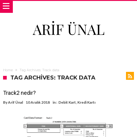
ARIF ÜNAL
Home
Tag Archives: Track data
TAG ARCHIVES: TRACK DATA
Track2 nedir?
By
Arif Ünal
10 Aralık 2018
in :
Debit Kart
,
Kredi Kartı