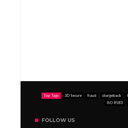
Top Tags
3D Secure
fraud
chargeback
ISO 8583
FOLLOW US