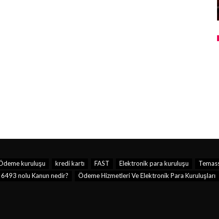
Ödeme kuruluşu
kredi kartı
FAST
Elektronik para kuruluşu
Temass
6493 nolu Kanun nedir?
Ödeme Hizmetleri Ve Elektronik Para Kuruluşları