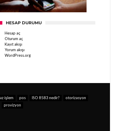
HESAP DURUMU
Hesap aç
Oturum aç
Kayıt akışı
Yorum akışı
WordPress.org
ız işlem
pos
ISO 8583 nedir?
otorizasyon
provizyon