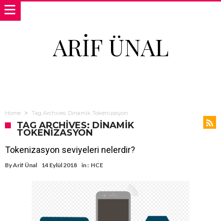
ARIF ÜNAL
Home
Tag Archives: Dinamik Tokenizasyon
TAG ARCHIVES: DINAMIK
TOKENIZASYON
Tokenizasyon seviyeleri nelerdir?
By
Arif Ünal
14 Eylül 2018
in :
HCE