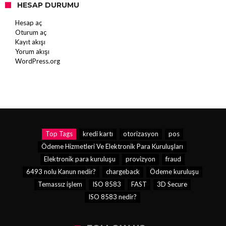
HESAP DURUMU
Hesap aç
Oturum aç
Kayıt akışı
Yorum akışı
WordPress.org
Top Tags
kredi kartı
otorizasyon
pos
Ödeme Hizmetleri Ve Elektronik Para Kuruluşları
Elektronik para kuruluşu
provizyon
fraud
6493 nolu Kanun nedir?
chargeback
Ödeme kuruluşu
Temassız işlem
ISO 8583
FAST
3D Secure
ISO 8583 nedir?