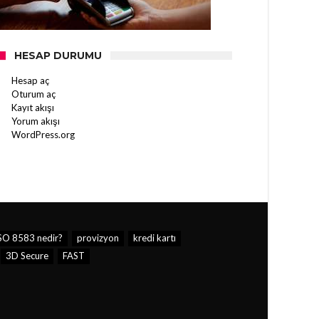
HESAP DURUMU
Hesap aç
Oturum aç
Kayıt akışı
Yorum akışı
WordPress.org
SO 8583 nedir?
provizyon
kredi kartı
3D Secure
FAST