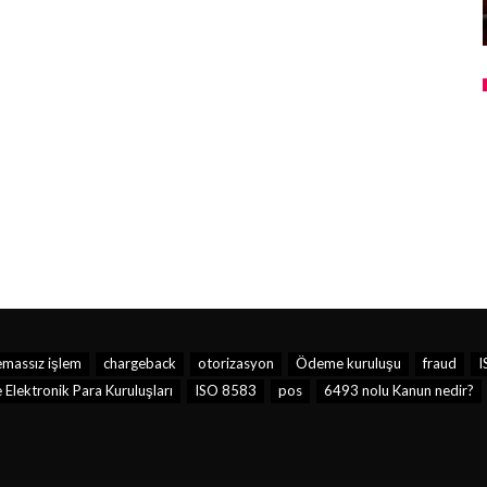
massız işlem
chargeback
otorizasyon
Ödeme kuruluşu
fraud
I
Elektronik Para Kuruluşları
ISO 8583
pos
6493 nolu Kanun nedir?