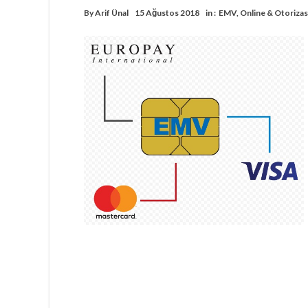
By
Arif Ünal
15 Ağustos 2018
in :
EMV
,
Online & Otoriza