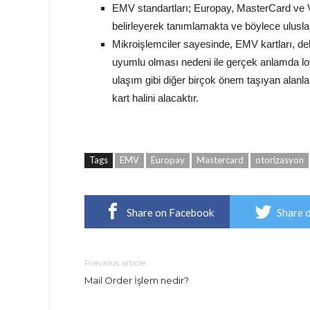
EMV standartları; Europay, MasterCard ve Vi
belirleyerek tanımlamakta ve böylece uluslar
Mikroişlemciler sayesinde, EMV kartları, deb
uyumlu olması nedeni ile gerçek anlamda loyal
ulaşım gibi diğer birçok önem taşıyan alanla
kart halini alacaktır.
Tags
EMV
Europay
Mastercard
otorizasyon
Share on Facebook
Share 
Previous article
Mail Order İşlem nedir?