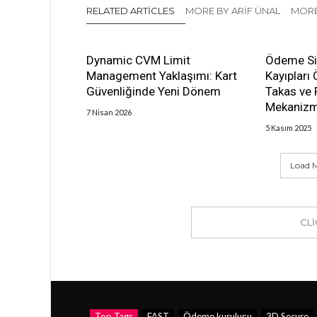
RELATED ARTICLES
MORE BY ARIF ÜNAL
MORE
Dynamic CVM Limit
Ödeme Si
Management Yaklaşımı: Kart
Kayıpları
Güvenliğinde Yeni Dönem
Takas ve 
Mekanizm
7 Nisan 2026
5 Kasım 2025
Load M
CL
Top Tags
FAST
Ödeme kuruluşu
3D Secure