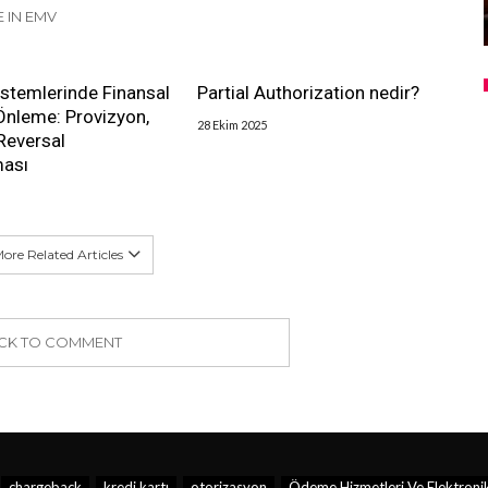
 IN EMV
stemlerinde Finansal
Partial Authorization nedir?
 Önleme: Provizyon,
28 Ekim 2025
Reversal
ası
ore Related Articles
ICK TO COMMENT
chargeback
kredi kartı
otorizasyon
Ödeme Hizmetleri Ve Elektronik