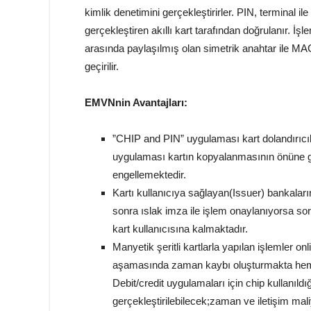
kimlik denetimini gerçekleştirirler. PIN, terminal il
gerçekleştiren akıllı kart tarafından doğrulanır. İşl
arasında paylaşılmış olan simetrik anahtar ile MA
geçirilir.
EMVNnin Avantajları:
”CHIP and PIN” uygulaması kart dolandırıcılı
uygulaması kartın kopyalanmasının önüne ge
engellemektedir.
Kartı kullanıcıya sağlayan(Issuer) bankaları
sonra ıslak imza ile işlem onaylanıyorsa so
kart kullanıcısına kalmaktadır.
Manyetik şeritli kartlarla yapılan işlemler o
aşamasında zaman kaybı oluşturmakta hem d
Debit/credit uygulamaları için chip kullanıldı
gerçekleştirilebilecek;zaman ve iletişim mali