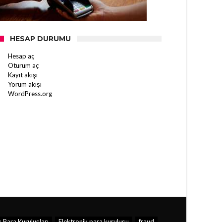
HESAP DURUMU
Hesap aç
Oturum aç
Kayıt akışı
Yorum akışı
WordPress.org
 Para Kuruluşları
Elektronik para kuruluşu
fraud