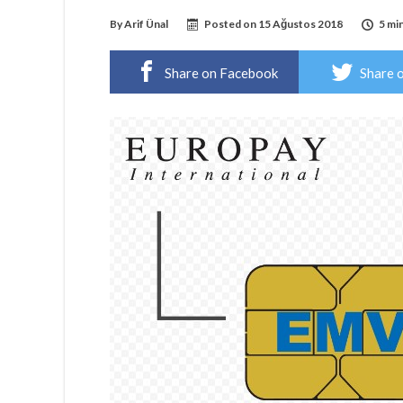
By
Arif Ünal
Posted on
15 Ağustos 2018
5 mi
Share on Facebook
Share 