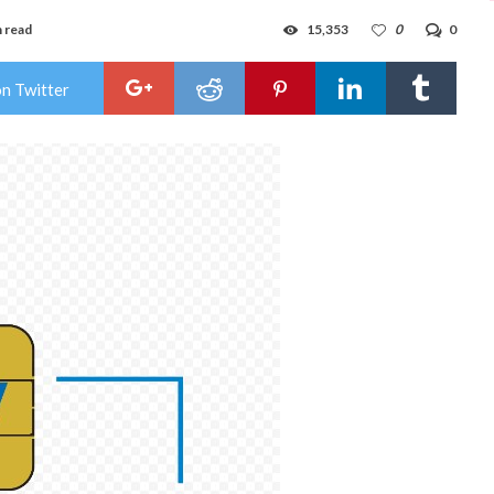
n read
15,353
0
0
on Twitter