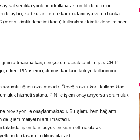
e sayısal sertifika yöntemini kullanarak kimlik denetimini
em detayları, kart kullanıcısı ile kartı kullanıcıya veren banka
C (mesaj kimlik denetimi kodu) kullanılarak kimlik denetiminden
ğının artmasına karşı bir çözüm olarak tanıtılmıştır. CHIP
çerken, PIN işlemi çalınmış kartların kötüye kullanımını
n sorumluluğunu azaltmasıdır. Örneğin akıllı kartı kullandıktan
rumluluk hizmeti satana, PIN ile işlem onaylanıyorsa sorumluluk
nline provizyon ile onaylanmaktadır. Bu işlem, hem bağlantı
e işlem maliyetini arttırmaktadır.
ğı takdirde, işlemlerin büyük bir kısmı offline olarak
yetlerinden tasarruf edilmiş olacaktır.