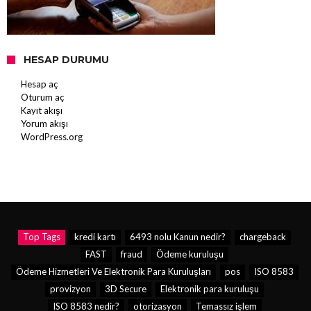
HESAP DURUMU
Hesap aç
Oturum aç
Kayıt akışı
Yorum akışı
WordPress.org
Top Tags
kredi kartı
6493 nolu Kanun nedir?
chargeback
FAST
fraud
Ödeme kuruluşu
Ödeme Hizmetleri Ve Elektronik Para Kuruluşları
pos
ISO 8583
provizyon
3D Secure
Elektronik para kuruluşu
ISO 8583 nedir?
otorizasyon
Temassız işlem