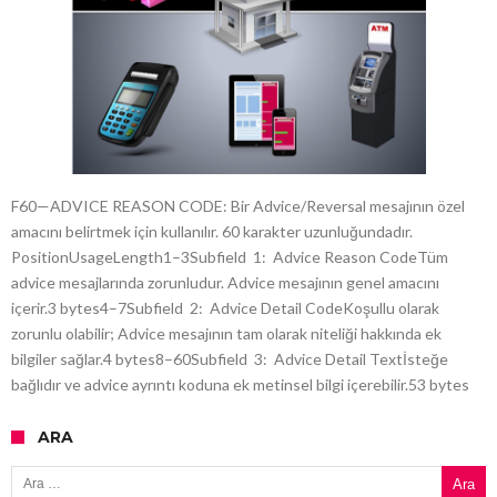
F60—ADVICE REASON CODE: Bir Advice/Reversal mesajının özel
amacını belirtmek için kullanılır. 60 karakter uzunluğundadır.
PositionUsageLength1–3Subfield 1: Advice Reason CodeTüm
advice mesajlarında zorunludur. Advice mesajının genel amacını
içerir.3 bytes4–7Subfield 2: Advice Detail CodeKoşullu olarak
zorunlu olabilir; Advice mesajının tam olarak niteliği hakkında ek
bilgiler sağlar.4 bytes8–60Subfield 3: Advice Detail Textİsteğe
bağlıdır ve advice ayrıntı koduna ek metinsel bilgi içerebilir.53 bytes
ARA
Arama: