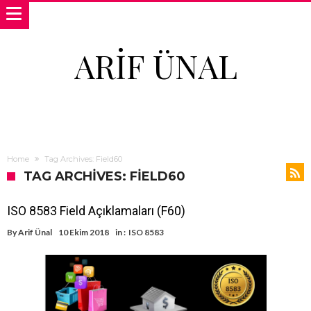
ARIF ÜNAL
Home
Tag Archives: Field60
TAG ARCHIVES: FIELD60
ISO 8583 Field Açıklamaları (F60)
By
Arif Ünal
10 Ekim 2018
in :
ISO 8583