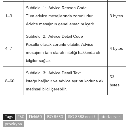
Subfield 1: Advice Reason Code
1–3
Tüm advice mesajlarında zorunludur.
3 bytes
Advice mesajının genel amacını içerir.
Subfield 2: Advice Detail Code
Koşullu olarak zorunlu olabilir; Advice
4–7
4 bytes
mesajının tam olarak niteliği hakkında ek
bilgiler sağlar.
Subfield 3: Advice Detail Text
53
8–60
İsteğe bağlıdır ve advice ayrıntı koduna ek
bytes
metinsel bilgi içerebilir.
Tags
F60
Field60
ISO 8583
ISO 8583 nedir?
otorizasyon
provizyon