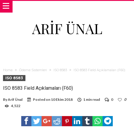
ARIF ÜNAL
Home
Ödeme Sistemleri
ISO 8583
ISO 8583 Field Açıklamaları (F60)
ISO 8583
ISO 8583 Field Açıklamaları (F60)
By
Arif Ünal
Posted on
10 Ekim 2018
1 min read
0
0
4,522