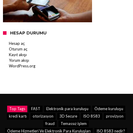
HESAP DURUMU
Hesap aç
Oturum aç
Kayıt akışı
Yorum akışı
WordPress.org
Top Tags
FAST
Elektronik para kuruluşu
Ödeme kuruluşu
kredi kartı
otorizasyon
3D Secure
ISO 8583
provizyon
fraud
Temassız işlem
Ödeme Hizmetleri Ve Elektronik Para Kuruluşları
ISO 8583 nedir?