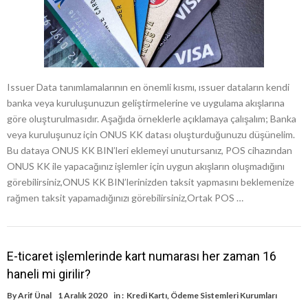
Issuer Data tanımlamalarının en önemli kısmı, ıssuer dataların kendi
banka veya kuruluşunuzun geliştirmelerine ve uygulama akışlarına
göre oluşturulmasıdır. Aşağıda örneklerle açıklamaya çalışalım; Banka
veya kuruluşunuz için ONUS KK datası oluşturduğunuzu düşünelim.
Bu dataya ONUS KK BIN’leri eklemeyi unutursanız, POS cihazından
ONUS KK ile yapacağınız işlemler için uygun akışların oluşmadığını
görebilirsiniz,ONUS KK BIN’lerinizden taksit yapmasını beklemenize
rağmen taksit yapamadığınızı görebilirsiniz,Ortak POS …
E-ticaret işlemlerinde kart numarası her zaman 16
haneli mi girilir?
By
Arif Ünal
1 Aralık 2020
in :
Kredi Kartı
,
Ödeme Sistemleri Kurumları