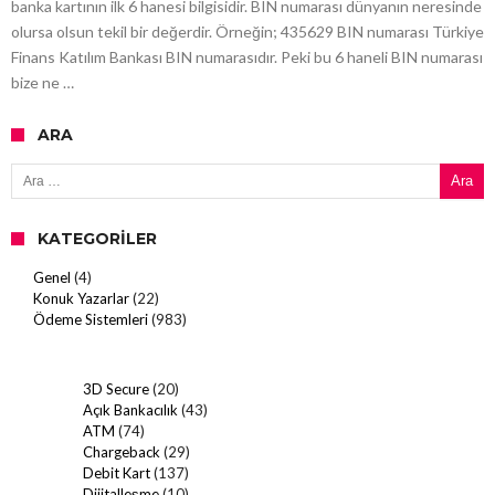
banka kartının ilk 6 hanesi bilgisidir. BIN numarası dünyanın neresinde
olursa olsun tekil bir değerdir. Örneğin; 435629 BIN numarası Türkiye
Finans Katılım Bankası BIN numarasıdır. Peki bu 6 haneli BIN numarası
bize ne …
ARA
Arama:
KATEGORILER
Genel
(4)
Konuk Yazarlar
(22)
Ödeme Sistemleri
(983)
3D Secure
(20)
Açık Bankacılık
(43)
ATM
(74)
Chargeback
(29)
Debit Kart
(137)
Dijitalleşme
(10)