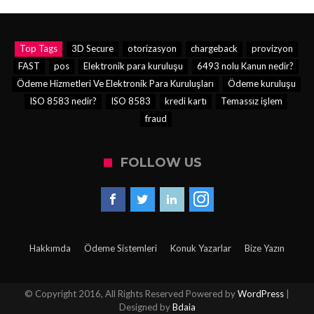
Top Tags
3D Secure
otorizasyon
chargeback
provizyon
FAST
pos
Elektronik para kuruluşu
6493 nolu Kanun nedir?
Ödeme Hizmetleri Ve Elektronik Para Kuruluşları
Ödeme kuruluşu
ISO 8583 nedir?
ISO 8583
kredi kartı
Temassız işlem
fraud
FOLLOW US
Hakkımda
Ödeme Sistemleri
Konuk Yazarlar
Bize Yazın
© Copyright 2016, All Rights Reserved Powered by
WordPress
|
Designed by
Bdaia