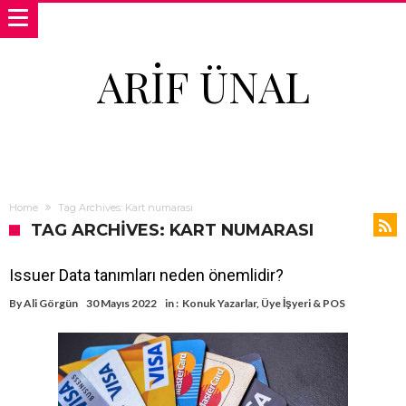
ARIF ÜNAL
Home
Tag Archives: Kart numarası
TAG ARCHIVES: KART NUMARASI
Issuer Data tanımları neden önemlidir?
By
Ali Görgün
30 Mayıs 2022
in :
Konuk Yazarlar
,
Üye İşyeri & POS