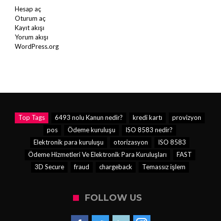
Hesap aç
Oturum aç
Kayıt akışı
Yorum akışı
WordPress.org
Top Tags
6493 nolu Kanun nedir?
kredi kartı
provizyon
pos
Ödeme kuruluşu
ISO 8583 nedir?
Elektronik para kuruluşu
otorizasyon
ISO 8583
Ödeme Hizmetleri Ve Elektronik Para Kuruluşları
FAST
3D Secure
fraud
chargeback
Temassız işlem
FOLLOW US