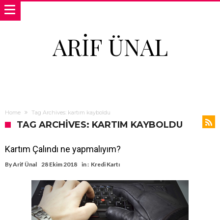
ARIF ÜNAL
Home
Tag Archives: kartım kayboldu
TAG ARCHIVES: KARTIM KAYBOLDU
Kartım Çalındı ne yapmalıyım?
By
Arif Ünal
28 Ekim 2018
in :
Kredi Kartı