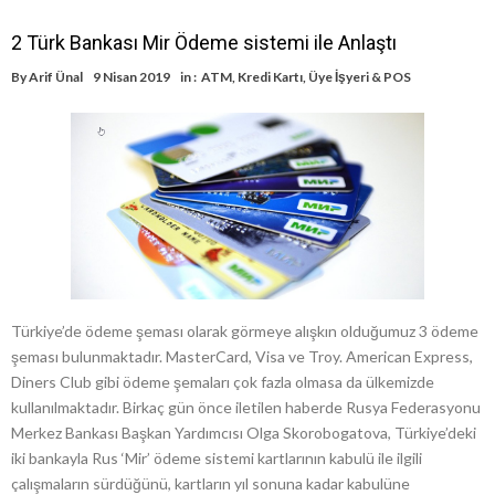
2 Türk Bankası Mir Ödeme sistemi ile Anlaştı
By
Arif Ünal
9 Nisan 2019
in :
ATM
,
Kredi Kartı
,
Üye İşyeri & POS
Türkiye’de ödeme şeması olarak görmeye alışkın olduğumuz 3 ödeme
şeması bulunmaktadır. MasterCard, Visa ve Troy. American Express,
Diners Club gibi ödeme şemaları çok fazla olmasa da ülkemizde
kullanılmaktadır. Birkaç gün önce iletilen haberde Rusya Federasyonu
Merkez Bankası Başkan Yardımcısı Olga Skorobogatova, Türkiye’deki
iki bankayla Rus ‘Mir’ ödeme sistemi kartlarının kabulü ile ilgili
çalışmaların sürdüğünü, kartların yıl sonuna kadar kabulüne