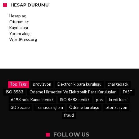
HESAP DURUMU
Hesap aç
Oturum aç
Kayıt akışı
Yorum akışı
WordPress.org
Top Tags
provizyon
Elektronik para kuruluşu
chargeback
ISO 8583
Ödeme Hizmetleri Ve Elektronik Para Kuruluşları
FAST
6493 nolu Kanun nedir?
ISO 8583 nedir?
pos
kredi kartı
3D Secure
Temassız işlem
Ödeme kuruluşu
otorizasyon
fraud
FOLLOW US