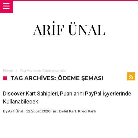
ARIF ÜNAL
Home
Tag Archives: Ödeme şeması
TAG ARCHIVES: ÖDEME ŞEMASI
Discover Kart Sahipleri, Puanlarını PayPal İşyerlerinde
Kullanabilecek
By
Arif Ünal
12 Şubat 2020
in :
Debit Kart
,
Kredi Kartı