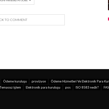
ore Related Articles
ICK TO COMMENT
Ödeme kuruluşu
provizyon
Ödeme Hizmetleri Ve Elektronik Para Kuru
Temassız işlem
Elektronik para kuruluşu
pos
ISO 8583 nedir?
FA