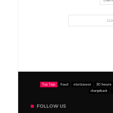
Load M
CL
Top Tags
fraud
otorizasyon
3D Secure
chargeback
FOLLOW US