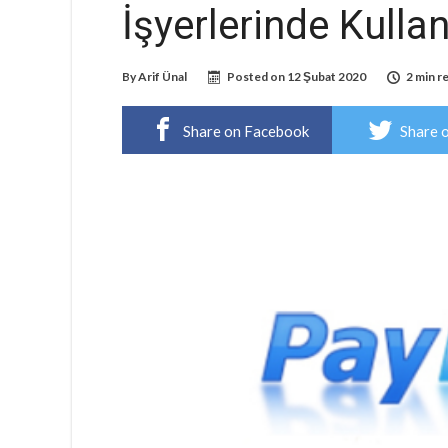
İşyerlerinde Kulla
By
Arif Ünal
Posted on
12 Şubat 2020
2 min r
Share on Facebook
Share 