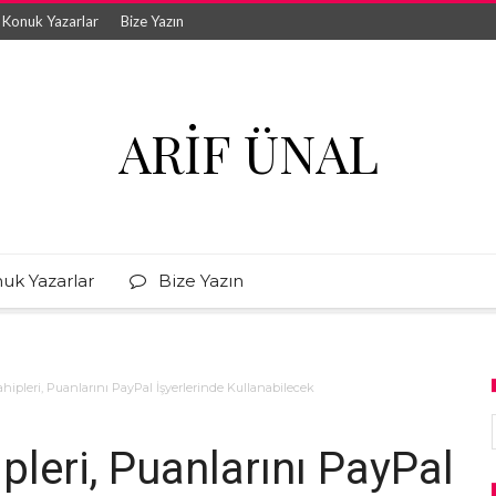
Konuk Yazarlar
Bize Yazın
ARIF ÜNAL
uk Yazarlar
Bize Yazın
ahipleri, Puanlarını PayPal İşyerlerinde Kullanabilecek
pleri, Puanlarını PayPal