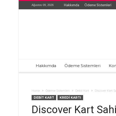
Hakkımda
Ödeme Sistemleri
Ağustos 09, 2026
Hakkımda
Ödeme Sistemleri
Kon
Home
Ödeme Sistemleri
Debit Kart
Discover Kart S
DEBIT KART
KREDI KARTI
Discover Kart Sahi