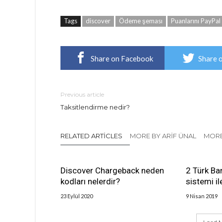
Tags
discover
Ödeme şeması
Puanlarını PayPal
Share on Facebook
Share 
Previous article
Taksitlendirme nedir?
RELATED ARTICLES
MORE BY ARIF ÜNAL
MORE
Discover Chargeback neden
2 Türk B
kodları nelerdir?
sistemi il
23 Eylül 2020
9 Nisan 2019