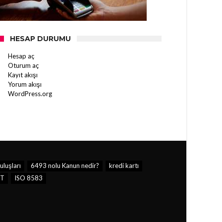
HESAP DURUMU
Hesap aç
Oturum aç
Kayıt akışı
Yorum akışı
WordPress.org
luşları
6493 nolu Kanun nedir?
kredi kartı
ST
ISO 8583