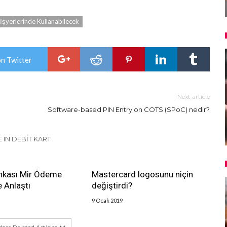
 İşyerlerinde Kullanabilecek
on Twitter
Next article
Software-based PIN Entry on COTS (SPoC) nedir?
 IN DEBIT KART
ankası Mir Ödeme
Mastercard logosunu niçin
e Anlaştı
değiştirdi?
9 Ocak 2019