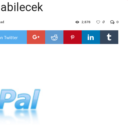
nabilecek
ead
2,878
0
0
on Twitter