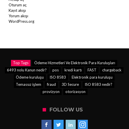
Oturum aç
Kayıt akışı
Yorum akışı
WordPress.org
Top Tags
Ödeme Hizmetleri Ve Elektronik Para Kuruluşları
6493 nolu Kanun nedir?
pos
kredi kartı
FAST
chargeback
Ödeme kuruluşu
ISO 8583
Elektronik para kuruluşu
Temassız işlem
fraud
3D Secure
ISO 8583 nedir?
provizyon
otorizasyon
FOLLOW US