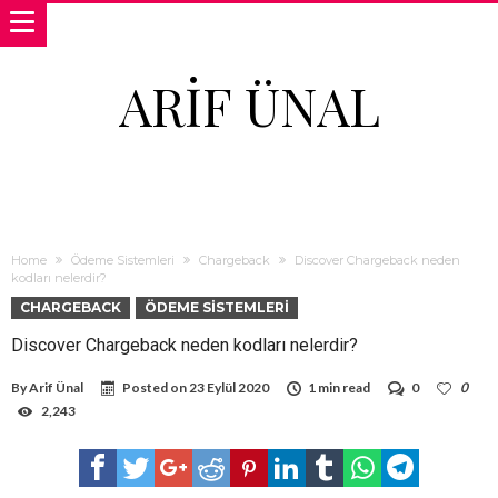
ARIF ÜNAL
Home
Ödeme Sistemleri
Chargeback
Discover Chargeback neden
kodları nelerdir?
CHARGEBACK
ÖDEME SISTEMLERI
Discover Chargeback neden kodları nelerdir?
By
Arif Ünal
Posted on
23 Eylül 2020
1 min read
0
0
2,243