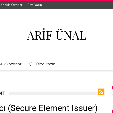
Konuk Yazarlar
Bize Yazın
ARIF ÜNAL
uk Yazarlar
Bize Yazın
NT
cı (Secure Element Issuer)