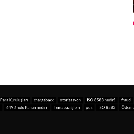
Para Kuruluşları
chargeback
otorizasyon
ISO 8583 nedir?
fraud
n
6493 nolu Kanun nedir?
Temassız işlem
pos
ISO 8583
Ödeme 