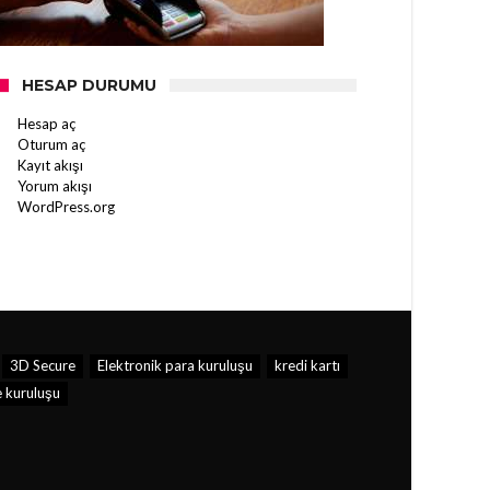
HESAP DURUMU
Hesap aç
Oturum aç
Kayıt akışı
Yorum akışı
WordPress.org
3D Secure
Elektronik para kuruluşu
kredi kartı
kuruluşu