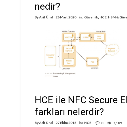
nedir?
By
Arif Ünal
26 Mart 2020
in :
Güvenlik
,
HCE
,
HSM & Güve
HCE ile NFC Secure 
farkları nelerdir?
By
Arif Ünal
27 Ekim 2018
in :
HCE
0
7,189