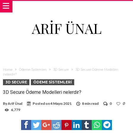
ARIF ÜNAL
Home
Ödeme Sistemleri
3D Secure
3D Secure Ödeme Modelleri
nelerdir?
3D SECURE
ÖDEME SISTEMLERI
3D Secure Ödeme Modelleri nelerdir?
By
Arif Ünal
Posted on
4 Mayıs 2021
8 min read
0
0
6,779