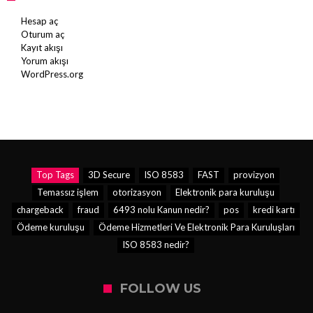
Hesap aç
Oturum aç
Kayıt akışı
Yorum akışı
WordPress.org
Top Tags
3D Secure
ISO 8583
FAST
provizyon
Temassız işlem
otorizasyon
Elektronik para kuruluşu
chargeback
fraud
6493 nolu Kanun nedir?
pos
kredi kartı
Ödeme kuruluşu
Ödeme Hizmetleri Ve Elektronik Para Kuruluşları
ISO 8583 nedir?
FOLLOW US