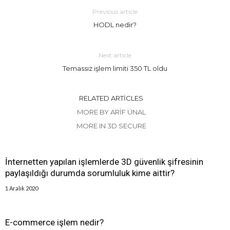
Previous article
HODL nedir?
Next article
Temassız işlem limiti 350 TL oldu
RELATED ARTICLES
MORE BY ARIF ÜNAL
MORE IN 3D SECURE
İnternetten yapılan işlemlerde 3D güvenlik şifresinin
paylaşıldığı durumda sorumluluk kime aittir?
1 Aralık 2020
E-commerce işlem nedir?