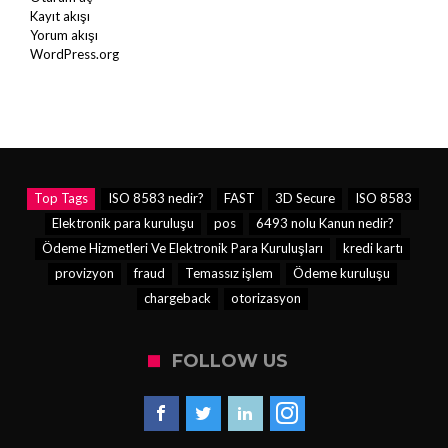
Kayıt akışı
Yorum akışı
WordPress.org
Top Tags
ISO 8583 nedir?
FAST
3D Secure
ISO 8583
Elektronik para kuruluşu
pos
6493 nolu Kanun nedir?
Ödeme Hizmetleri Ve Elektronik Para Kuruluşları
kredi kartı
provizyon
fraud
Temassız işlem
Ödeme kuruluşu
chargeback
otorizasyon
FOLLOW US