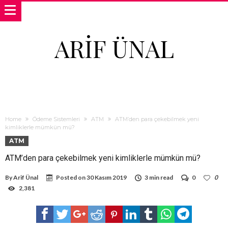
ARIF ÜNAL
Home
Ödeme Sistemleri
ATM
ATM’den para çekebilmek yeni
kimliklerle mümkün mü?
ATM
ATM’den para çekebilmek yeni kimliklerle mümkün mü?
By
Arif Ünal
Posted on
30 Kasım 2019
3 min read
0
0
2,381