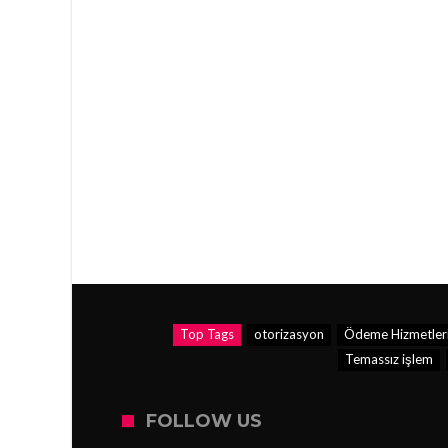
Top Tags
otorizasyon
Ödeme Hizmetleri 
Temassız işlem
FOLLOW US