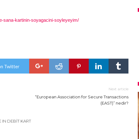
le-sana-kartinin-soyagacini-soyleyeyim/
on Twitter
Next article
“European Association for Secure Transactions
(EAST)” nedir?
 IN DEBIT KART