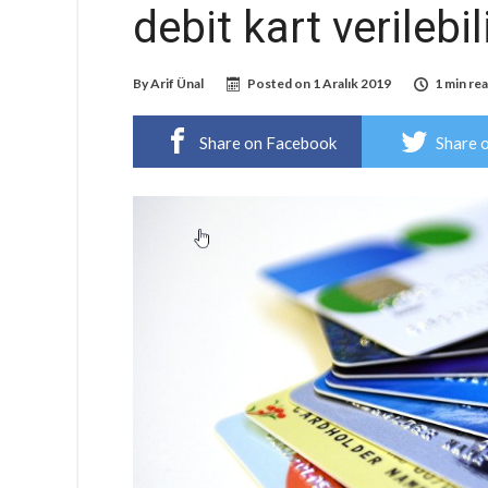
debit kart verilebil
By
Arif Ünal
Posted on
1 Aralık 2019
1 min re
Share on Facebook
Share 