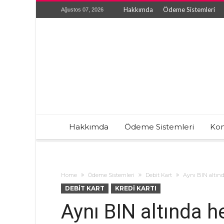
Hakkımda
Ödeme Sistemleri
Ağustos 07, 2026
Hakkımda
Ödeme Sistemleri
Kon
Home
Ödeme Sistemleri
Debit Kart
Aynı BIN altınd
DEBIT KART
KREDI KARTI
Aynı BIN altında h