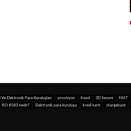
Ve Elektronik Para Kuruluşları
provizyon
fraud
3D Secure
FAST
ISO 8583 nedir?
Elektronik para kuruluşu
kredi kartı
chargeback