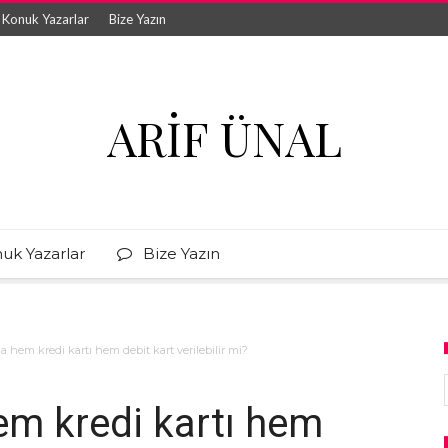
Konuk Yazarlar
Bize Yazın
ARIF ÜNAL
uk Yazarlar
Bize Yazın
a hem kredi kartı hem debit kart verilebilir mi?
em kredi kartı hem