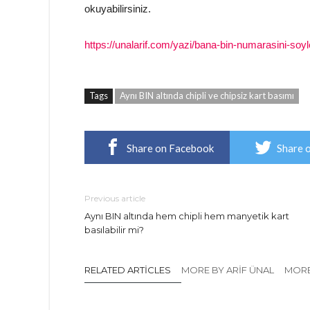
okuyabilirsiniz.
https://unalarif.com/yazi/bana-bin-numarasini-soy
Tags
Aynı BIN altında chipli ve chipsiz kart basımı
Share on Facebook
Share 
Previous article
Aynı BIN altında hem chipli hem manyetik kart
basılabilir mi?
RELATED ARTICLES
MORE BY ARIF ÜNAL
MORE