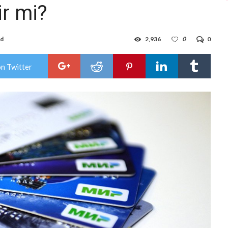
ir mi?
ad
2,936
0
0
on Twitter