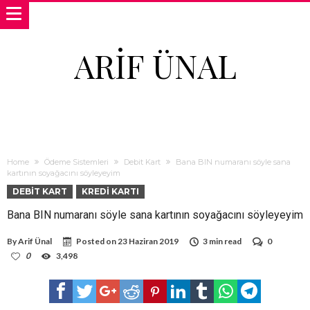
ARIF ÜNAL
Home
Ödeme Sistemleri
Debit Kart
Bana BIN numaranı söyle sana
kartının soyağacını söyleyeyim
DEBIT KART
KREDI KARTI
Bana BIN numaranı söyle sana kartının soyağacını söyleyeyim
By
Arif Ünal
Posted on
23 Haziran 2019
3 min read
0
0
3,498