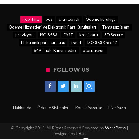
Top Tags
pos
chargeback
Ödeme kuruluşu
Ödeme Hizmetleri Ve Elektronik Para Kuruluşları
Temassız işlem
provizyon
ISO 8583
FAST
kredi kartı
3D Secure
Elektronik para kuruluşu
fraud
ISO 8583 nedir?
6493 nolu Kanun nedir?
otorizasyon
FOLLOW US
Hakkımda
Ödeme Sistemleri
Konuk Yazarlar
Bize Yazın
© Copyright 2016, All Rights Reserved Powered by
WordPress
|
Designed by
Bdaia