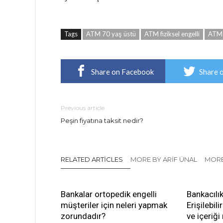
Tags
ATM 70 yaş üstü
ATM fiziksel engelli
ATM 
Share on Facebook
Share 
Previous article
Peşin fiyatına taksit nedir?
RELATED ARTICLES
MORE BY ARIF ÜNAL
MORE
Bankalar ortopedik engelli
Bankacılı
müşteriler için neleri yapmak
Erişilebil
zorundadır?
ve içeriği