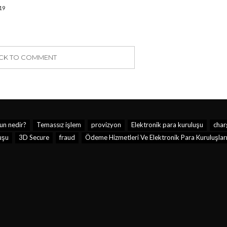
19
ICK TO COMMENT
un nedir?
Temassız işlem
provizyon
Elektronik para kuruluşu
char
uşu
3D Secure
fraud
Ödeme Hizmetleri Ve Elektronik Para Kuruluşlar