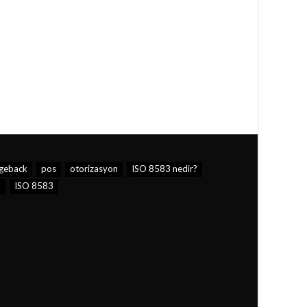
geback
pos
otorizasyon
ISO 8583 nedir?
ı
ISO 8583