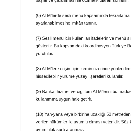
başlar ve çıkarılması ile otomatik olarak sonlanır.
(6) ATM’lerde sesli menü kapsamında tekrarlama öz
ayarlanabilmesine imkân tanınır.
(7) Sesli menü için kullanılan ifadelerin ve menü
gösterilir. Bu kapsamdaki koordinasyon Türkiye Bank
yürütülür.
(8) ATM’lere erişim için zemin üzerinde yönlendir
hissedilebilir yürüme yüzeyi işaretleri kullanılır.
(9) Banka, hizmet verdiği tüm ATM’lerini bu madde
kullanımına uygun hale getirir.
(10) Yan-yana veya birbirine uzaklığı 50 metrede
verilen hükümler ile uyumlu olması yeterlidir. Söz 
uyumluluk şartı aranmaz.