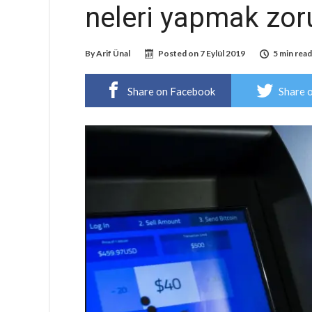
neleri yapmak zor
By
Arif Ünal
Posted on
7 Eylül 2019
5 min read
Share on Facebook
Share 