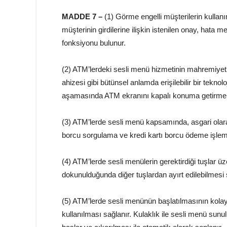
MADDE 7 –
(1) Görme engelli müşterilerin kullan
müşterinin girdilerine ilişkin istenilen onay, hata m
fonksiyonu bulunur.
(2) ATM’lerdeki sesli menü hizmetinin mahremiyeti 
ahizesi gibi bütünsel anlamda erişilebilir bir teknol
aşamasında ATM ekranını kapalı konuma getirme 
(3) ATM’lerde sesli menü kapsamında, asgari olar
borcu sorgulama ve kredi kartı borcu ödeme işleml
(4) ATM’lerde sesli menülerin gerektirdiği tuşlar 
dokunulduğunda diğer tuşlardan ayırt edilebilmesi 
(5) ATM’lerde sesli menünün başlatılmasının kolayl
kullanılması sağlanır. Kulaklık ile sesli menü sunu