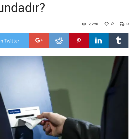
undadır?
2,298
0
0
on Twitter