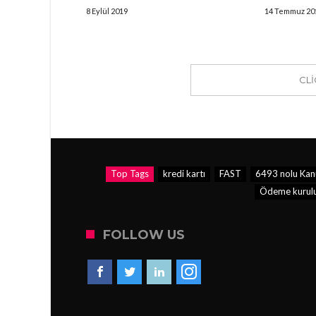
8 Eylül 2019
14 Temmuz 20
CL
Top Tags
kredi kartı
FAST
6493 nolu Kan
Ödeme kurul
FOLLOW US