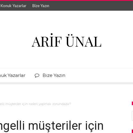
Konuk Yazarlar
Bize Yazın
ARIF ÜNAL
uk Yazarlar
Bize Yazın
li müşteriler için neleri yapmak zorundadır?
elli müşteriler için