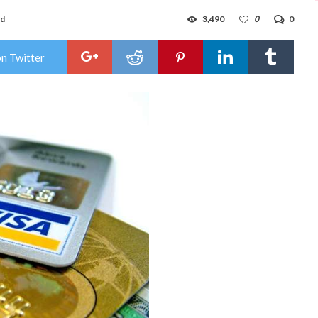
ad
3,490
0
0
on Twitter