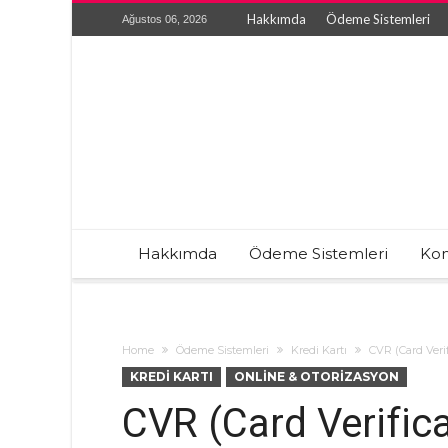
Hakkımda
Ödeme Sistemleri
Ağustos 06, 2026
Hakkımda
Ödeme Sistemleri
Kon
Home
Ödeme Sistemleri
Kredi Kartı
CVR (Card Verif
KREDI KARTI
ONLINE & OTORIZASYON
CVR (Card Verifica