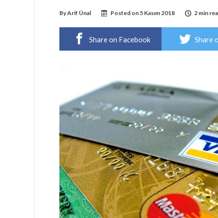
By
Arif Ünal
Posted on
5 Kasım 2018
2 min re
Share on Facebook
Share 