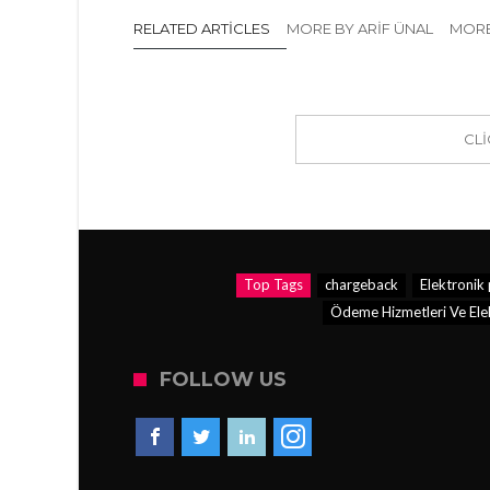
RELATED ARTICLES
MORE BY ARIF ÜNAL
MORE
CL
Top Tags
chargeback
Elektronik
Ödeme Hizmetleri Ve Elek
FOLLOW US