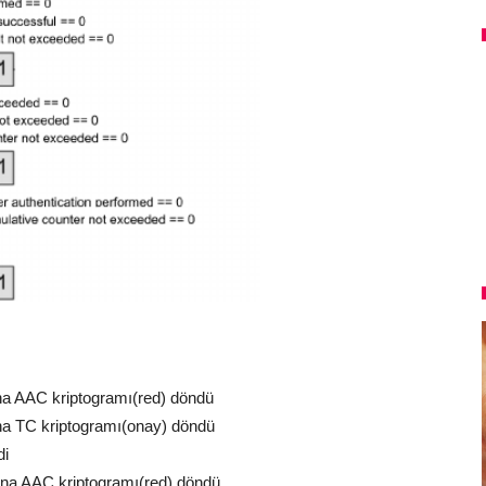
a AAC kriptogramı(red) döndü
a TC kriptogramı(onay) döndü
di
na AAC kriptogramı(red) döndü