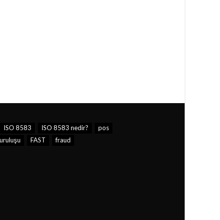
ISO 8583
ISO 8583 nedir?
pos
ruluşu
FAST
fraud