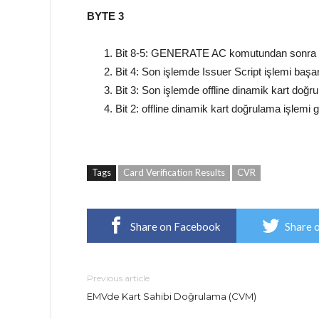
BYTE 3
Bit 8-5: GENERATE AC komutundan sonra al
Bit 4: Son işlemde Issuer Script işlemi başar
Bit 3: Son işlemde offline dinamik kart doğr
Bit 2: offline dinamik kart doğrulama işlemi ge
Tags
Card Verification Results
CVR
Share on Facebook
Share 
Previous article
EMVde Kart Sahibi Doğrulama (CVM)