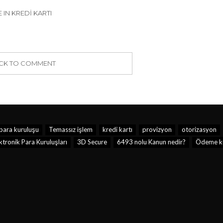
 IN KREDI KARTI
ICK TO COMMENT
 para kuruluşu
Temassız işlem
kredi kartı
provizyon
otorizasyon
tronik Para Kuruluşları
3D Secure
6493 nolu Kanun nedir?
Ödeme ku