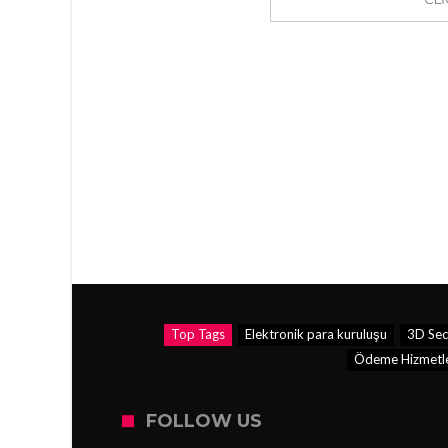
Top Tags
Elektronik para kuruluşu
3D Sec
Ödeme Hizmetler
FOLLOW US