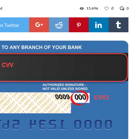
ad
15,496
0
0
on Twitter