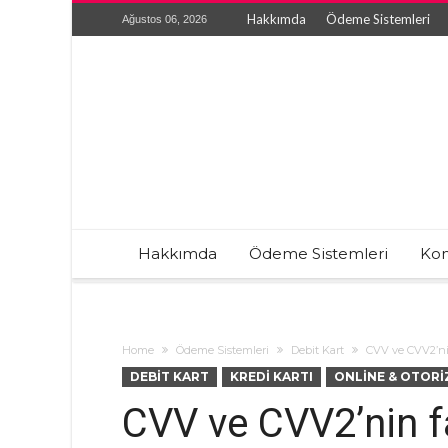
Hakkımda
Ödeme Sistemleri
Ağustos 06, 2026
Hakkımda
Ödeme Sistemleri
Kon
Home
Ödeme Sistemleri
Debit Kart
CVV ve CVV2’ni
DEBIT KART
KREDI KARTI
ONLINE & OTOR
CVV ve CVV2’nin fa