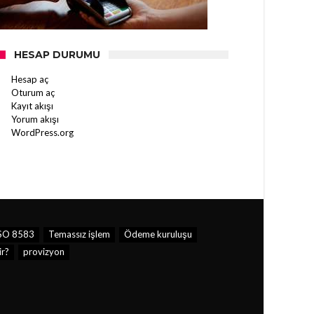
HESAP DURUMU
Hesap aç
Oturum aç
Kayıt akışı
Yorum akışı
WordPress.org
SO 8583
Temassız işlem
Ödeme kuruluşu
r?
provizyon