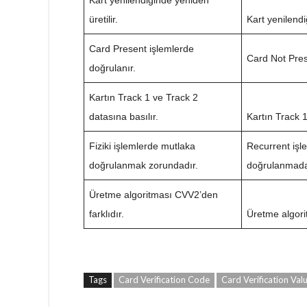
Kart yenilendiğinde yeniden
üretilir.
Kart yenilendi
Card Present işlemlerde
Card Not Prese
doğrulanır.
Kartın Track 1 ve Track 2
datasına basılır.
Kartın Track 
Fiziki işlemlerde mutlaka
Recurrent işl
doğrulanmak zorundadır.
doğrulanmadan
Üretme algoritması CVV2’den
farklıdır.
Üretme algori
Tags
Card Verification Code
Card Verification Val