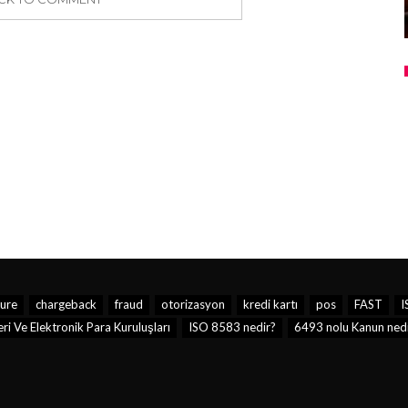
ure
chargeback
fraud
otorizasyon
kredi kartı
pos
FAST
I
i Ve Elektronik Para Kuruluşları
ISO 8583 nedir?
6493 nolu Kanun nedi