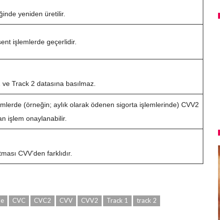
ğinde yeniden üretilir.
nt işlemlerde geçerlidir.
1 ve Track 2 datasına basılmaz.
emlerde (örneğin; aylık olarak ödenen sigorta işlemlerinde) CVV2
 işlem onaylanabilir.
tması CVV’den farklıdır.
ue
CVC
CVC2
CVV
CVV2
Track 1
track 2