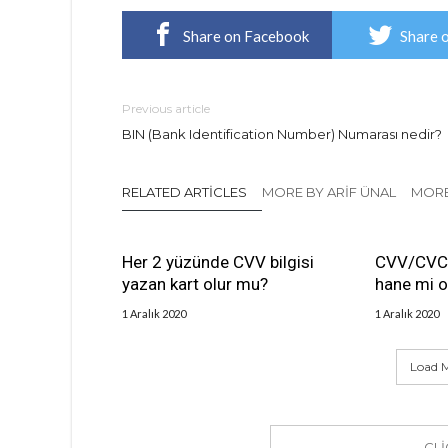
Share on Facebook
Share 
Previous article
BIN (Bank Identification Number) Numarası nedir?
RELATED ARTICLES
MORE BY ARIF ÜNAL
MORE
Her 2 yüzünde CVV bilgisi
CVV/CVC 
yazan kart olur mu?
hane mi o
1 Aralık 2020
1 Aralık 2020
Load M
CL