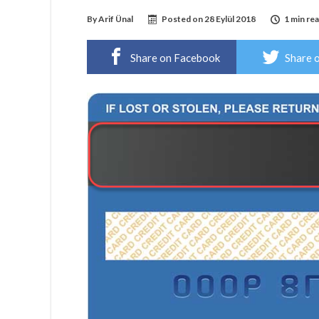
By
Arif Ünal
Posted on
28 Eylül 2018
1 min re
Share on Facebook
Share 