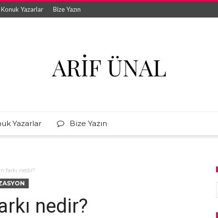
Konuk Yazarlar
Bize Yazın
ARIF ÜNAL
uk Yazarlar
Bize Yazın
n farkı nedir?
IZASYON
rkı nedir?