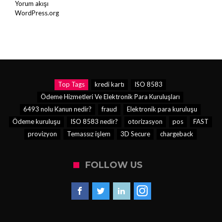
Yorum akışı
WordPress.org
Top Tags
kredi kartı
ISO 8583
Ödeme Hizmetleri Ve Elektronik Para Kuruluşları
6493 nolu Kanun nedir?
fraud
Elektronik para kuruluşu
Ödeme kuruluşu
ISO 8583 nedir?
otorizasyon
pos
FAST
provizyon
Temassız işlem
3D Secure
chargeback
FOLLOW US