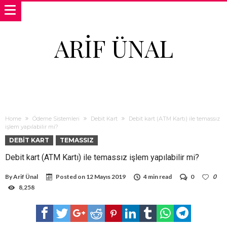
ARIF ÜNAL
Home
Ödeme Sistemleri
Debit Kart
Debit kart (ATM Kartı) ile temassız
işlem yapılabilir mi?
DEBIT KART
TEMASSIZ
Debit kart (ATM Kartı) ile temassız işlem yapılabilir mi?
By
Arif Ünal
Posted on
12 Mayıs 2019
4 min read
0
0
8,258