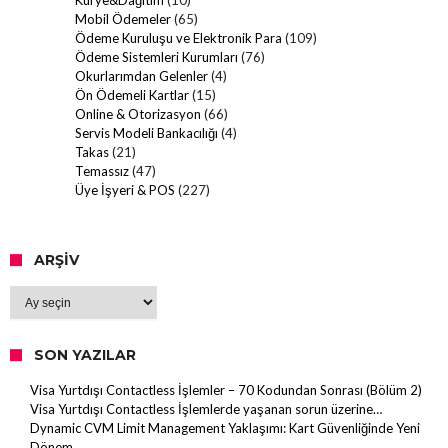
Kurye&Dağıtım
(10)
Mobil Ödemeler
(65)
Ödeme Kuruluşu ve Elektronik Para
(109)
Ödeme Sistemleri Kurumları
(76)
Okurlarımdan Gelenler
(4)
Ön Ödemeli Kartlar
(15)
Online & Otorizasyon
(66)
Servis Modeli Bankacılığı
(4)
Takas
(21)
Temassız
(47)
Üye İşyeri & POS
(227)
ARŞIV
Arşiv
SON YAZILAR
Visa Yurtdışı Contactless İşlemler – 70 Kodundan Sonrası (Bölüm 2)
Visa Yurtdışı Contactless İşlemlerde yaşanan sorun üzerine…
Dynamic CVM Limit Management Yaklaşımı: Kart Güvenliğinde Yeni
Dönem