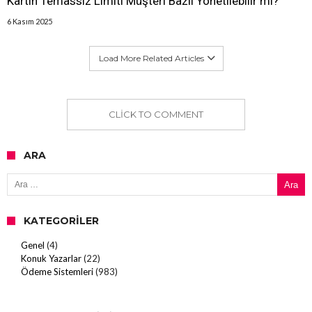
Kartın Temassız Limiti Müşteri Bazlı Yönetilebilir mi?
6 Kasım 2025
Load More Related Articles
CLICK TO COMMENT
ARA
Arama:
KATEGORILER
Genel
(4)
Konuk Yazarlar
(22)
Ödeme Sistemleri
(983)