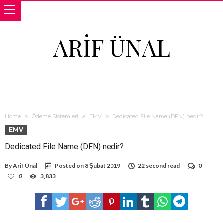
ARIF ÜNAL
Home
Ödeme Sistemleri
EMV
Dedicated File Name (DFN) nedir?
EMV
Dedicated File Name (DFN) nedir?
By
Arif Ünal
Posted on
8 Şubat 2019
22 second read
0
0
3,833