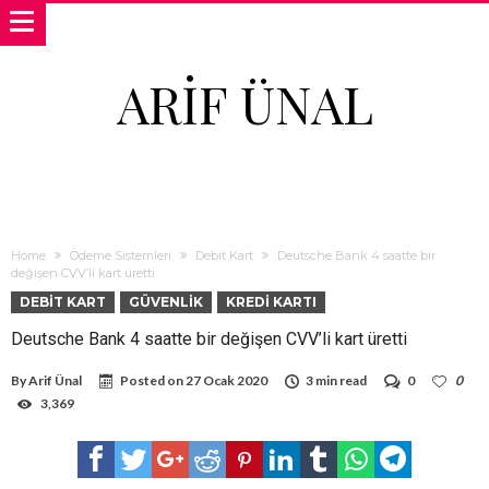
ARIF ÜNAL
Home
Ödeme Sistemleri
Debit Kart
Deutsche Bank 4 saatte bir
değişen CVV’li kart üretti
DEBIT KART
GÜVENLIK
KREDI KARTI
Deutsche Bank 4 saatte bir değişen CVV’li kart üretti
By
Arif Ünal
Posted on
27 Ocak 2020
3 min read
0
0
3,369