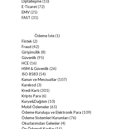
Dijitalleşme
(10)
E-Ticaret
(72)
EMV
(25)
FAST
(31)
Ödeme İste
(1)
Fintek
(2)
Fraud
(42)
Girişimcilik
(8)
Güvenlik
(95)
HCE
(16)
HSM & Güvenlik
(26)
ISO 8583
(54)
Kanun ve Mevzuatlar
(107)
Karekod
(3)
Kredi Kartı
(301)
Kripto Para
(6)
Kurye&Dağıtım
(10)
Mobil Ödemeler
(65)
Ödeme Kuruluşu ve Elektronik Para
(109)
Ödeme Sistemleri Kurumları
(76)
Okurlarımdan Gelenler
(4)
Ön Ödemeli Kartlar
(15)