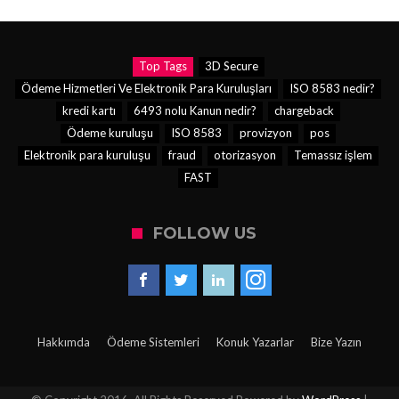
Top Tags
3D Secure
Ödeme Hizmetleri Ve Elektronik Para Kuruluşları
ISO 8583 nedir?
kredi kartı
6493 nolu Kanun nedir?
chargeback
Ödeme kuruluşu
ISO 8583
provizyon
pos
Elektronik para kuruluşu
fraud
otorizasyon
Temassız işlem
FAST
FOLLOW US
Hakkımda
Ödeme Sistemleri
Konuk Yazarlar
Bize Yazın