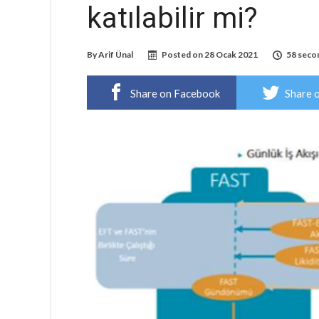
katılabilir mi?
By
Arif Ünal
Posted on
28 Ocak 2021
58 seco
Share on Facebook
Share 