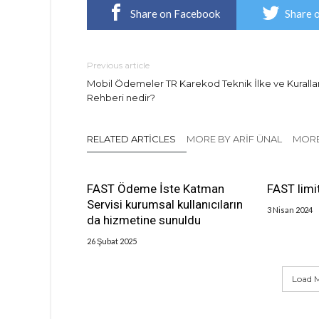
Share on Facebook
Share 
Previous article
Mobil Ödemeler TR Karekod Teknik İlke ve Kurallar
Rehberi nedir?
RELATED ARTICLES
MORE BY ARIF ÜNAL
MORE
FAST Ödeme İste Katman
FAST limit
Servisi kurumsal kullanıcıların
3 Nisan 2024
da hizmetine sunuldu
26 Şubat 2025
Load M