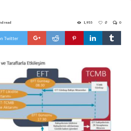
nd read
1,955
0
0
on Twitter