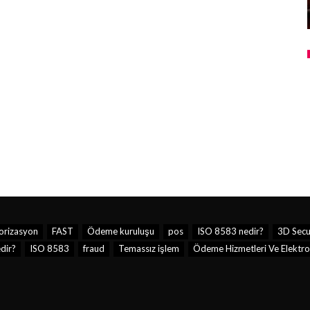
orizasyon
FAST
Ödeme kuruluşu
pos
ISO 8583 nedir?
3D Secu
dir?
ISO 8583
fraud
Temassız işlem
Ödeme Hizmetleri Ve Elektron