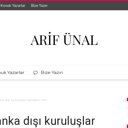
Konuk Yazarlar
Bize Yazın
ARIF ÜNAL
uk Yazarlar
Bize Yazın
 dışı kuruluşlar katılabilir mi?
nka dışı kuruluşlar