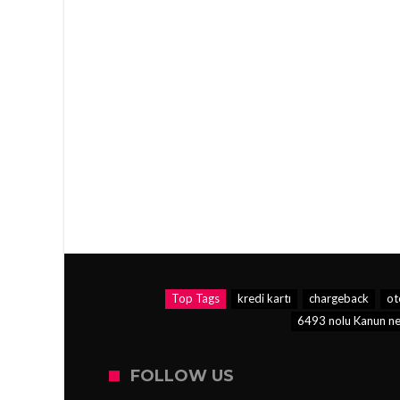
Top Tags
kredi kartı
chargeback
ot
6493 nolu Kanun ne
FOLLOW US