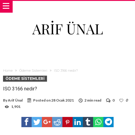
ARIF ÜNAL
Home
Ödeme Sistemleri
ISO 3166 nedir?
ÖDEME SISTEMLERI
ISO 3166 nedir?
By
Arif Ünal
Posted on
28 Ocak 2021
2 min read
0
0
1,901