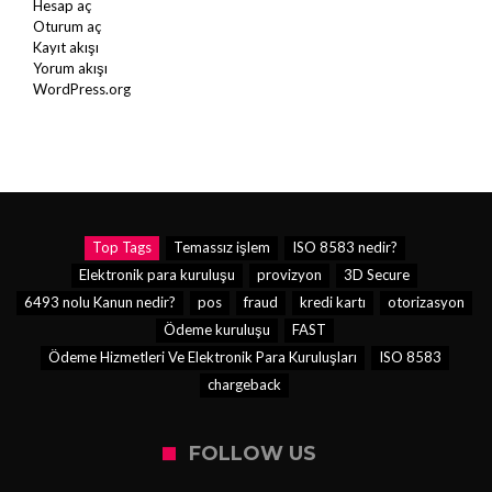
Hesap aç
Oturum aç
Kayıt akışı
Yorum akışı
WordPress.org
Top Tags
Temassız işlem
ISO 8583 nedir?
Elektronik para kuruluşu
provizyon
3D Secure
6493 nolu Kanun nedir?
pos
fraud
kredi kartı
otorizasyon
Ödeme kuruluşu
FAST
Ödeme Hizmetleri Ve Elektronik Para Kuruluşları
ISO 8583
chargeback
FOLLOW US