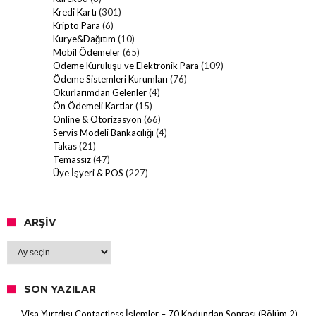
Kredi Kartı
(301)
Kripto Para
(6)
Kurye&Dağıtım
(10)
Mobil Ödemeler
(65)
Ödeme Kuruluşu ve Elektronik Para
(109)
Ödeme Sistemleri Kurumları
(76)
Okurlarımdan Gelenler
(4)
Ön Ödemeli Kartlar
(15)
Online & Otorizasyon
(66)
Servis Modeli Bankacılığı
(4)
Takas
(21)
Temassız
(47)
Üye İşyeri & POS
(227)
ARŞIV
Arşiv
SON YAZILAR
Visa Yurtdışı Contactless İşlemler – 70 Kodundan Sonrası (Bölüm 2)