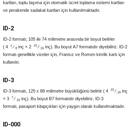
kartları, toplu taşıma için otomatik ücret toplama sistemi kartları
ve perakende sadakat kartları için kullanılmaktadır.
ID-2
ID-2 formatı; 105 ile 74 milimetre arasında bir boyut belirler
1
15
( 4
⁄
inç × 2
⁄
inç). Bu boyut A7 formatıdır diyebiliriz. ID-2
8
16
formatı genellikle vizeler için, Fransız ve Romen kimlik kartı için
kullanılır.
ID-3
15
ID-3 formatı, 125 x 88 milimetre büyüklüğünü belirtir ( 4
⁄
inç
16
7
× 3
⁄
inç). Bu boyut B7 formatıdır diyebiliriz. ID-3
16
formatı, pasaport kitapçıkları için yaygın olarak kullanılmaktadır.
ID-000