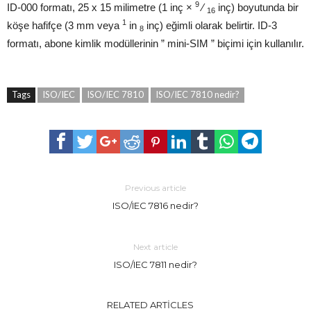
9
ID-000 formatı, 25 x 15 milimetre (1 inç ×
⁄
inç) boyutunda bir
16
1
köşe hafifçe (3 mm veya
in
inç) eğimli olarak belirtir. ID-3
8
formatı, abone kimlik modüllerinin ” mini-SIM ” biçimi için kullanılır.
Tags
ISO/IEC
ISO/IEC 7810
ISO/IEC 7810 nedir?
Previous article
ISO/IEC 7816 nedir?
Next article
ISO/IEC 7811 nedir?
RELATED ARTICLES