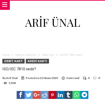
ARIF ÜNAL
Home
Ödeme Sistemleri
Debit Kart
ISO/IEC 7810 nedir?
DEBIT KART
KREDI KARTI
ISO/IEC 7810 nedir?
By
Arif Ünal
Posted on
22 Nisan 2020
3 min read
0
0
5,406