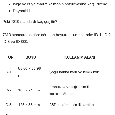
Işığa ve ısıya maruz kalmanın bozulmasına karşı direnç
Dayanıklılık
Peki 7810 standardı kaç çeşittir?
7810 standardına göre dört kart boyutu bulunmaktadır: ID-1, ID-2,
ID-3 ve ID-000.
TÜR
BOYUT
KULLANIM ALANI
85,60 × 53,98
ID-1
Çoğu banka kartı ve kimlik kartı
mm
Fransızca ve diğer kimlik
ID-2
105 × 74 mm
kartları; Vizeler
ID-3
125 × 88 mm
ABD hükümet kimlik kartları