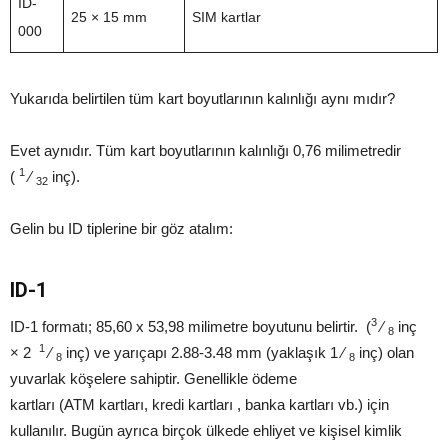
ID-
25 × 15 mm
SIM kartlar
000
Yukarıda belirtilen tüm kart boyutlarının kalınlığı aynı mıdır?
Evet aynıdır. Tüm kart boyutlarının kalınlığı 0,76 milimetredir
1
(
⁄
inç).
32
Gelin bu ID tiplerine bir göz atalım:
ID-1
3
ID-1 formatı; 85,60 x 53,98 milimetre boyutunu belirtir. (
⁄
inç
8
1
× 2
⁄
inç) ve yarıçapı 2.88-3.48 mm (yaklaşık 1 ⁄
inç) olan
8
8
yuvarlak köşelere sahiptir. Genellikle ödeme
kartları (ATM kartları, kredi kartları , banka kartları vb.) için
kullanılır. Bugün ayrıca birçok ülkede ehliyet ve kişisel kimlik