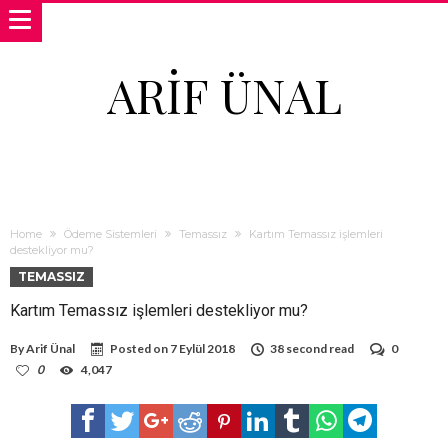
ARIF ÜNAL
Home
Ödeme Sistemleri
Temassız
Kartım Temassız işlemleri
destekliyor mu?
TEMASSIZ
Kartım Temassız işlemleri destekliyor mu?
By
Arif Ünal
Posted on
7 Eylül 2018
38 second read
0
0
4,047