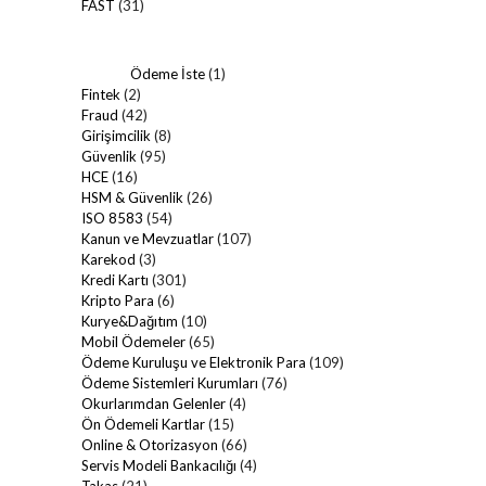
FAST
(31)
Ödeme İste
(1)
Fintek
(2)
Fraud
(42)
Girişimcilik
(8)
Güvenlik
(95)
HCE
(16)
HSM & Güvenlik
(26)
ISO 8583
(54)
Kanun ve Mevzuatlar
(107)
Karekod
(3)
Kredi Kartı
(301)
Kripto Para
(6)
Kurye&Dağıtım
(10)
Mobil Ödemeler
(65)
Ödeme Kuruluşu ve Elektronik Para
(109)
Ödeme Sistemleri Kurumları
(76)
Okurlarımdan Gelenler
(4)
Ön Ödemeli Kartlar
(15)
Online & Otorizasyon
(66)
Servis Modeli Bankacılığı
(4)
Takas
(21)