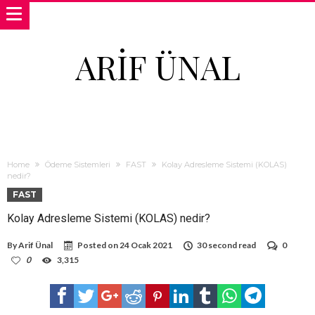
ARIF ÜNAL
Home
Ödeme Sistemleri
FAST
Kolay Adresleme Sistemi (KOLAS)
nedir?
FAST
Kolay Adresleme Sistemi (KOLAS) nedir?
By
Arif Ünal
Posted on
24 Ocak 2021
30 second read
0
0
3,315