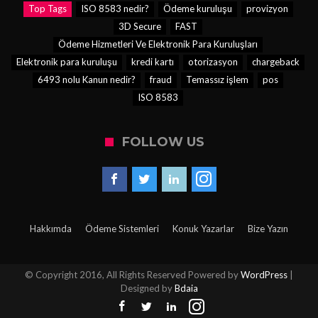
Top Tags
ISO 8583 nedir?
Ödeme kuruluşu
provizyon
3D Secure
FAST
Ödeme Hizmetleri Ve Elektronik Para Kuruluşları
Elektronik para kuruluşu
kredi kartı
otorizasyon
chargeback
6493 nolu Kanun nedir?
fraud
Temassız işlem
pos
ISO 8583
FOLLOW US
Hakkımda
Ödeme Sistemleri
Konuk Yazarlar
Bize Yazın
© Copyright 2016, All Rights Reserved Powered by
WordPress
|
Designed by
Bdaia