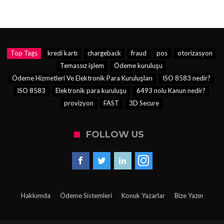
Top Tags
kredi kartı
chargeback
fraud
pos
otorizasyon
Temassız işlem
Ödeme kuruluşu
Ödeme Hizmetleri Ve Elektronik Para Kuruluşları
ISO 8583 nedir?
ISO 8583
Elektronik para kuruluşu
6493 nolu Kanun nedir?
provizyon
FAST
3D Secure
FOLLOW US
Hakkımda
Ödeme Sistemleri
Konuk Yazarlar
Bize Yazın