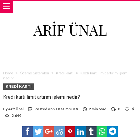
ARIF ÜNAL
Home
Ödeme Sistemleri
Kredi Kartı
Kredi kartı limit artırım işlemi
nedir?
KREDI KARTI
Kredi kartı limit artırım işlemi nedir?
By
Arif Ünal
Posted on
21 Kasım 2018
2 min read
0
0
2,649