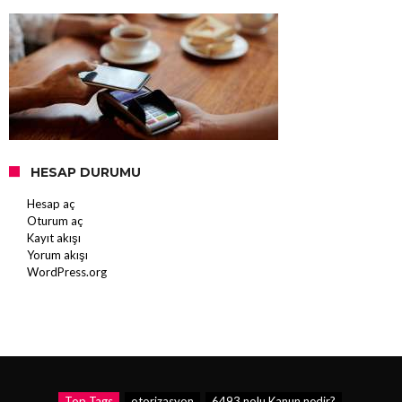
HESAP DURUMU
Hesap aç
Oturum aç
Kayıt akışı
Yorum akışı
WordPress.org
Top Tags
otorizasyon
6493 nolu Kanun nedir?