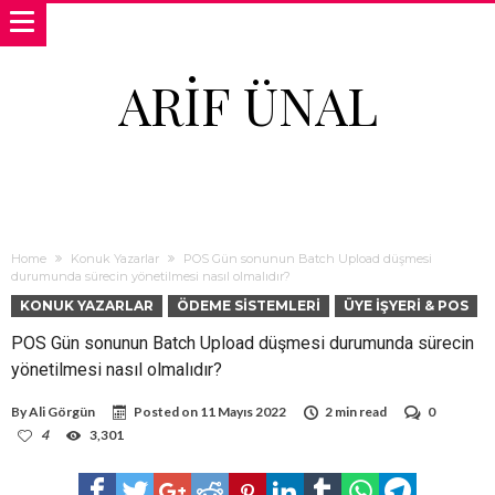
ARIF ÜNAL
Home
Konuk Yazarlar
POS Gün sonunun Batch Upload düşmesi
durumunda sürecin yönetilmesi nasıl olmalıdır?
KONUK YAZARLAR
ÖDEME SISTEMLERI
ÜYE İŞYERI & POS
POS Gün sonunun Batch Upload düşmesi durumunda sürecin
yönetilmesi nasıl olmalıdır?
By
Ali Görgün
Posted on
11 Mayıs 2022
2 min read
0
4
3,301