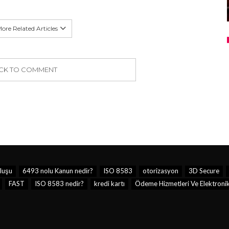
ore Related Articles
ICK TO COMMENT
luşu
6493 nolu Kanun nedir?
ISO 8583
otorizasyon
3D Secure
FAST
ISO 8583 nedir?
kredi kartı
Ödeme Hizmetleri Ve Elektronik