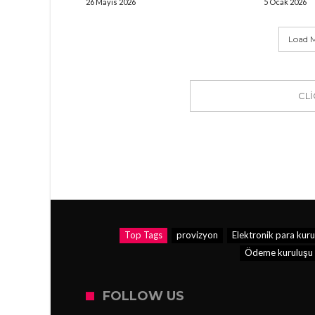
26 Mayıs 2026
5 Ocak 2026
Load M
CL
Top Tags
provizyon
Elektronik para kuru
Ödeme kuruluşu
FOLLOW US