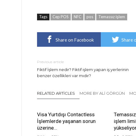
Tags
Cep POS
NFC
pos
Temassız işlem
Share on Facebook
Share 
Previous article
Fiktif İşlem nedir? Fiktif işlem yapan iş yerlerinin
benzer özellikleri var mıdır?
RELATED ARTICLES
MORE BY ALI GÖRGÜN
MO
Visa Yurtdışı Contactless
Temassız
İşlemlerde yaşanan sorun
işlem limi
üzerine…
yükseliyor