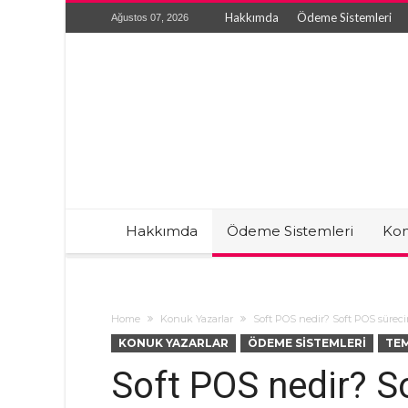
Hakkımda
Ödeme Sistemleri
Ağustos 07, 2026
Hakkımda
Ödeme Sistemleri
Kon
Home
Konuk Yazarlar
Soft POS nedir? Soft POS süreci
KONUK YAZARLAR
ÖDEME SISTEMLERI
TE
Soft POS nedir? S