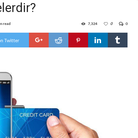
lerdir?
in read
7,324
0
0
on Twitter