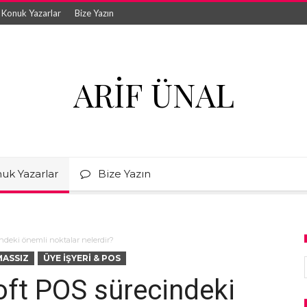
Konuk Yazarlar
Bize Yazın
ARIF ÜNAL
uk Yazarlar
Bize Yazın
ndeki önemli noktalar nelerdir?
MASSIZ
ÜYE İŞYERI & POS
oft POS sürecindeki