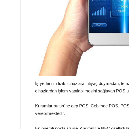
İş yerlerinin fiziki cihazlara ihtiyaç duymadan, tem
cihazlardan işlem yapılabilmesini sağlayan POS u
Kurumlar bu ürüne cep POS, Cebimde POS, POS’um
verebilmektedir.
En önemli noktaları ise, Android ve NFC özellikli bi