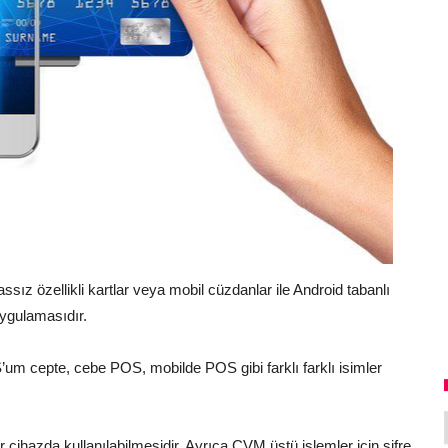
assız özellikli kartlar veya mobil cüzdanlar ile Android tabanlı
ygulamasıdır.
 cepte, cebe POS, mobilde POS gibi farklı farklı isimler
r cihazda kullanılabilmesidir. Ayrıca CVM üstü işlemler için şifre