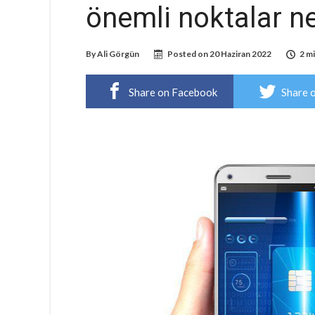
önemli noktalar ne
By
Ali Görgün
Posted on
20 Haziran 2022
2 m
Share on Facebook
Share 