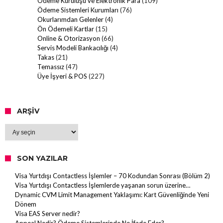
Ödeme Kuruluşu ve Elektronik Para
(109)
Ödeme Sistemleri Kurumları
(76)
Okurlarımdan Gelenler
(4)
Ön Ödemeli Kartlar
(15)
Online & Otorizasyon
(66)
Servis Modeli Bankacılığı
(4)
Takas
(21)
Temassız
(47)
Üye İşyeri & POS
(227)
ARŞIV
Arşiv
SON YAZILAR
Visa Yurtdışı Contactless İşlemler – 70 Kodundan Sonrası (Bölüm 2)
Visa Yurtdışı Contactless İşlemlerde yaşanan sorun üzerine…
Dynamic CVM Limit Management Yaklaşımı: Kart Güvenliğinde Yeni
Dönem
Visa EAS Server nedir?
Appeal Nedir? Ödeme Sistemlerinde Ne İfade Eder?