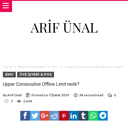
ARIF ÜNAL
Home
Ödeme Sistemleri
EMV
Upper Consecutive Offline Limit nedir?
EMV
ÜYE İŞYERI & POS
Upper Consecutive Offline Limit nedir?
By
Arif Ünal
Posted on
7 Şubat 2019
34 second read
0
1
2,614