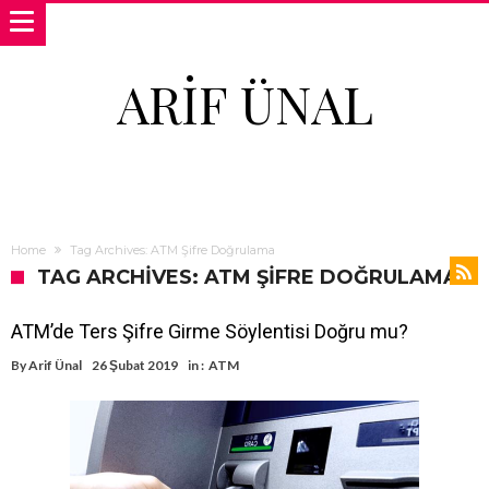
ARIF ÜNAL
Home
Tag Archives: ATM Şifre Doğrulama
TAG ARCHIVES: ATM ŞIFRE DOĞRULAMA
ATM’de Ters Şifre Girme Söylentisi Doğru mu?
By
Arif Ünal
26 Şubat 2019
in :
ATM