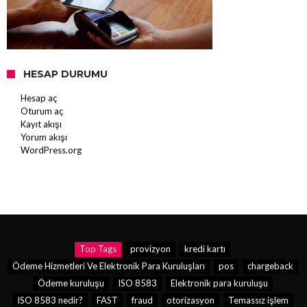
HESAP DURUMU
Hesap aç
Oturum aç
Kayıt akışı
Yorum akışı
WordPress.org
Top Tags
provizyon
kredi kartı
Ödeme Hizmetleri Ve Elektronik Para Kuruluşları
pos
chargeback
Ödeme kuruluşu
ISO 8583
Elektronik para kuruluşu
ISO 8583 nedir?
FAST
fraud
otorizasyon
Temassız işlem