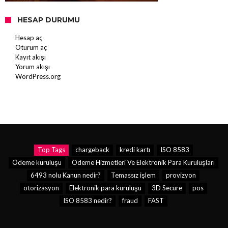
HESAP DURUMU
Hesap aç
Oturum aç
Kayıt akışı
Yorum akışı
WordPress.org
Top Tags
chargeback
kredi kartı
ISO 8583
Ödeme kuruluşu
Ödeme Hizmetleri Ve Elektronik Para Kuruluşları
6493 nolu Kanun nedir?
Temassız işlem
provizyon
otorizasyon
Elektronik para kuruluşu
3D Secure
pos
ISO 8583 nedir?
fraud
FAST