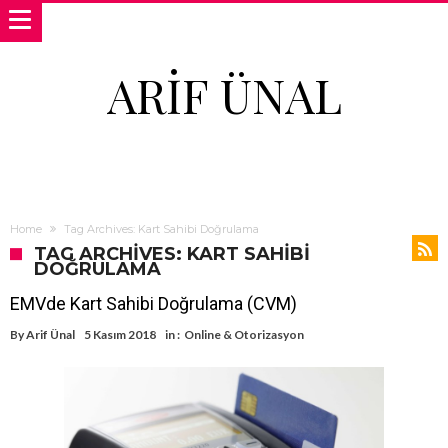
ARIF ÜNAL
Home
Tag Archives: Kart Sahibi Doğrulama
TAG ARCHIVES: KART SAHIBI
DOĞRULAMA
EMVde Kart Sahibi Doğrulama (CVM)
By
Arif Ünal
5 Kasım 2018
in :
Online & Otorizasyon