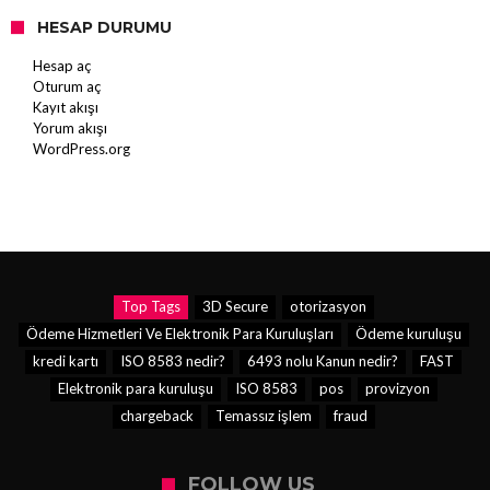
HESAP DURUMU
Hesap aç
Oturum aç
Kayıt akışı
Yorum akışı
WordPress.org
Top Tags
3D Secure
otorizasyon
Ödeme Hizmetleri Ve Elektronik Para Kuruluşları
Ödeme kuruluşu
kredi kartı
ISO 8583 nedir?
6493 nolu Kanun nedir?
FAST
Elektronik para kuruluşu
ISO 8583
pos
provizyon
chargeback
Temassız işlem
fraud
FOLLOW US