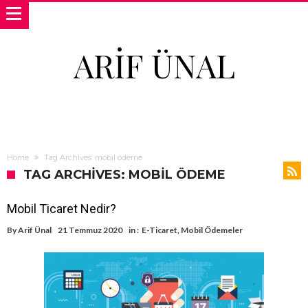
ARIF ÜNAL
Home
Tag Archives: mobil ödeme
TAG ARCHIVES: MOBIL ÖDEME
Mobil Ticaret Nedir?
By
Arif Ünal
21 Temmuz 2020
in :
E-Ticaret
,
Mobil Ödemeler