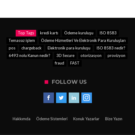
Top Tags
kredi kartı
Ödeme kuruluşu
ISO 8583
Temassız işlem
Ödeme Hizmetleri Ve Elektronik Para Kuruluşları
pos
chargeback
Elektronik para kuruluşu
ISO 8583 nedir?
6493 nolu Kanun nedir?
3D Secure
otorizasyon
provizyon
fraud
FAST
FOLLOW US
Hakkımda
Ödeme Sistemleri
Konuk Yazarlar
Bize Yazın