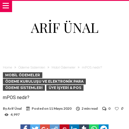
ARIF ÜNAL
Home
Ödeme Sistemleri
Mobil Ödemeler
mPOS nedir?
MOBIL ÖDEMELER
ÖDEME KURULUŞU VE ELEKTRONIK PARA
ÖDEME SISTEMLERI
ÜYE İŞYERI & POS
mPOS nedir?
By
Arif Ünal
Posted on
11 Mayıs 2020
2 min read
0
0
4,997