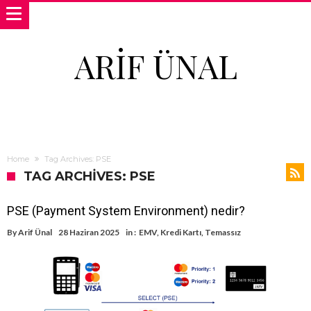
ARIF ÜNAL
Home
Tag Archives: PSE
TAG ARCHIVES: PSE
PSE (Payment System Environment) nedir?
By
Arif Ünal
28 Haziran 2025
in :
EMV
,
Kredi Kartı
,
Temassız