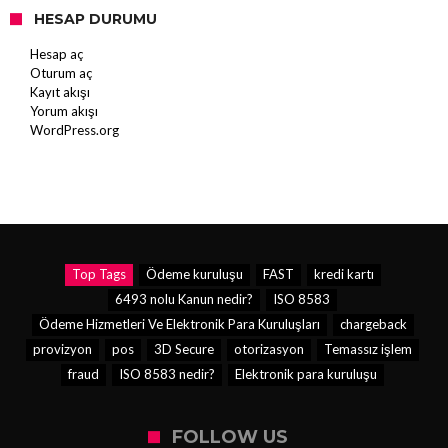
HESAP DURUMU
Hesap aç
Oturum aç
Kayıt akışı
Yorum akışı
WordPress.org
Top Tags
Ödeme kuruluşu
FAST
kredi kartı
6493 nolu Kanun nedir?
ISO 8583
Ödeme Hizmetleri Ve Elektronik Para Kuruluşları
chargeback
provizyon
pos
3D Secure
otorizasyon
Temassız işlem
fraud
ISO 8583 nedir?
Elektronik para kuruluşu
FOLLOW US