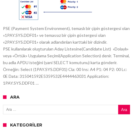
PSE (Payment System Environment), temaslı bir çipin göstergesi olan
«1PAY.SYS.DDF01» ve temassız bir çipin göstergesi olan
«2PAY.SYS.DDF01» olarak adlandırılan karttaki bir dizindir.
PSE kullanılarak oluşturulan Aday Listesine(Candidate List) «Dolaylı»
veya «Örtük» Uygulama Seçimi(Application Selection) denir. Terminal,
bu adla APDU isteğini (yani SELECT komutunu) karta gönderir.
Örneğin: Select (1PAY.SYS.DDF01) Cla: 00 Ins: A4 P1: 04 P2: 00 Lc:
0E Data: 315041592E5359532E4444463031 Application:
1PAY.SYS.DDF01 …
ARA
Arama:
KATEGORILER