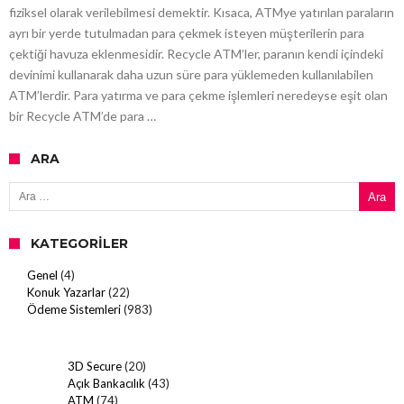
fiziksel olarak verilebilmesi demektir. Kısaca, ATMye yatırılan paraların
ayrı bir yerde tutulmadan para çekmek isteyen müşterilerin para
çektiği havuza eklenmesidir. Recycle ATM’ler, paranın kendi içindeki
devinimi kullanarak daha uzun süre para yüklemeden kullanılabilen
ATM’lerdir. Para yatırma ve para çekme işlemleri neredeyse eşit olan
bir Recycle ATM’de para …
ARA
Arama:
KATEGORILER
Genel
(4)
Konuk Yazarlar
(22)
Ödeme Sistemleri
(983)
3D Secure
(20)
Açık Bankacılık
(43)
ATM
(74)