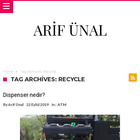
ARIF ÜNAL
Home
Tag Archives: Recycle
TAG ARCHIVES: RECYCLE
Dispenser nedir?
By
Arif Ünal
22 Eylül 2019
in :
ATM