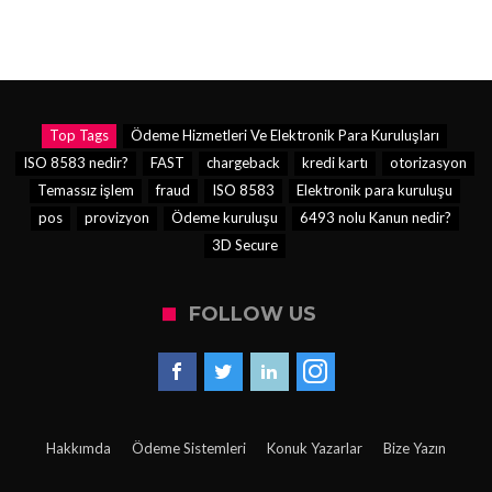
Top Tags
Ödeme Hizmetleri Ve Elektronik Para Kuruluşları
ISO 8583 nedir?
FAST
chargeback
kredi kartı
otorizasyon
Temassız işlem
fraud
ISO 8583
Elektronik para kuruluşu
pos
provizyon
Ödeme kuruluşu
6493 nolu Kanun nedir?
3D Secure
FOLLOW US
Hakkımda
Ödeme Sistemleri
Konuk Yazarlar
Bize Yazın