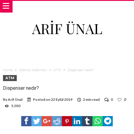
ARIF ÜNAL
Home
Ödeme Sistemleri
ATM
Dispenser nedir?
ATM
Dispenser nedir?
By
Arif Ünal
Posted on
22 Eylül 2019
2 min read
0
0
5,030