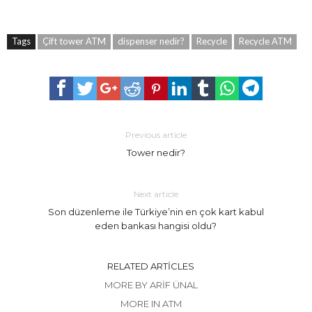
Tags
Çift tower ATM
dispenser nedir?
Recycle
Recycle ATM
Previous article
Tower nedir?
Next article
Son düzenleme ile Türkiye’nin en çok kart kabul
eden bankası hangisi oldu?
RELATED ARTICLES
MORE BY ARIF ÜNAL
MORE IN ATM