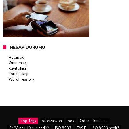
HESAP DURUMU
Hesap aç
Oturum aç
Kayıt akışı
Yorum akışı
WordPress.org
Top Tags
otorizasyon
pos
Ödeme kuruluşu
6493 nolu Kanun nedir?
ISO 8583
FAST
ISO 8583 nedir?