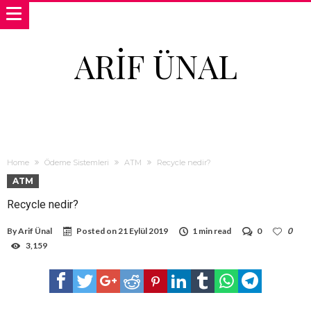
ARIF ÜNAL
Home
Ödeme Sistemleri
ATM
Recycle nedir?
ATM
Recycle nedir?
By
Arif Ünal
Posted on
21 Eylül 2019
1 min read
0
0
3,159