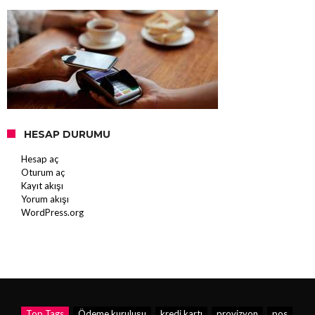
HESAP DURUMU
Hesap aç
Oturum aç
Kayıt akışı
Yorum akışı
WordPress.org
Top Tags
Ödeme kuruluşu
kredi kartı
provizyon
pos