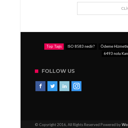
CL
Top Tags
ISO 8583 nedir?
Ödeme Hizmetleri
6493 nolu Kan
FOLLOW US
© Copyright 2016, All Rights Reserved Powered by
Wor