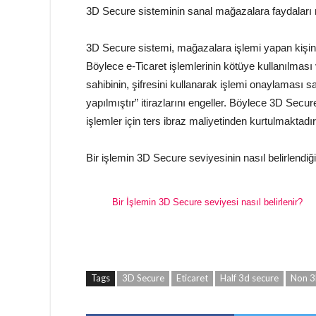
3D Secure sisteminin sanal mağazalara faydaları 
3D Secure sistemi, mağazalara işlemi yapan kişini
Böylece e-Ticaret işlemlerinin kötüye kullanılması v
sahibinin, şifresini kullanarak işlemi onaylamas
yapılmıştır” itirazlarını engeller. Böylece 3D Secu
işlemler için ters ibraz maliyetinden kurtulmaktadır
Bir işlemin 3D Secure seviyesinin nasıl belirlendiğin
Bir İşlemin 3D Secure seviyesi nasıl belirlenir?
Tags
3D Secure
Eticaret
Half 3d secure
Non 3