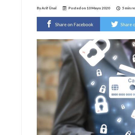
By
Arif Ünal
Posted on
10 Mayıs 2020
5 min r
Share on Facebook
Share 