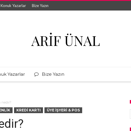
Konuk Yazarlar
Bize Yazın
ARIF ÜNAL
uk Yazarlar
Bize Yazın
m nedir?
ENLIK
KREDI KARTI
ÜYE İŞYERI & POS
edir?