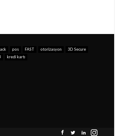
ack
pos
FAST
otorizasyon
3D Secure
3
kredi kartı