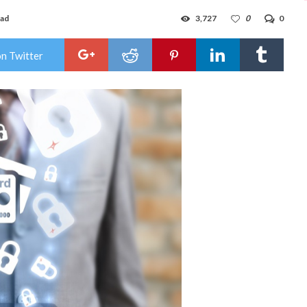
ead
3,727
0
0
on Twitter