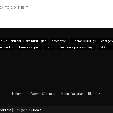
ICK TO COMMENT
 Ve Elektronik Para Kuruluşları
provizyon
Ödeme kuruluşu
chargeb
un nedir?
Temassız işlem
fraud
Elektronik para kuruluşu
ISO 858
Hakkımda
Ödeme Sistemleri
Konuk Yazarlar
Bize Yazın
dPress
| Designed by
Bdaia