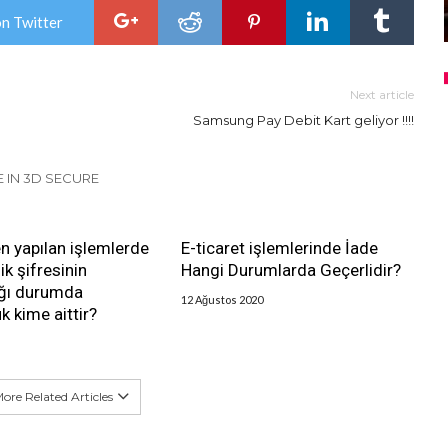
on Twitter
Next article
Samsung Pay Debit Kart geliyor !!!!
 IN 3D SECURE
en yapılan işlemlerde
E-ticaret işlemlerinde İade
ik şifresinin
Hangi Durumlarda Geçerlidir?
ığı durumda
12 Ağustos 2020
k kime aittir?
ore Related Articles