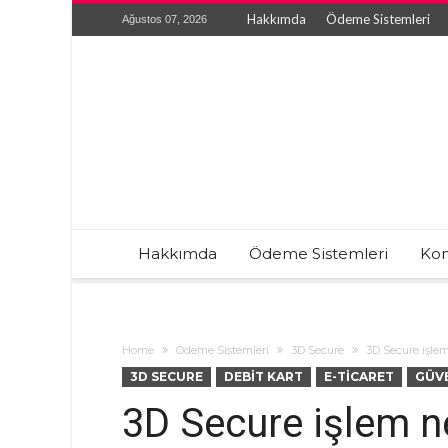
Hakkımda
Ödeme Sistemleri
Ağustos 07, 2026
Hakkımda
Ödeme Sistemleri
Kon
Home
Ödeme Sistemleri
3D Secure
3D Secure işle
3D SECURE
DEBIT KART
E-TICARET
GÜV
3D Secure işlem n