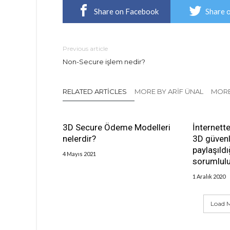
Share on Facebook
Share 
Previous article
Non-Secure işlem nedir?
RELATED ARTICLES
MORE BY ARIF ÜNAL
MORE
3D Secure Ödeme Modelleri
İnternett
nelerdir?
3D güvenl
paylaşıld
4 Mayıs 2021
sorumlulu
1 Aralık 2020
Load M