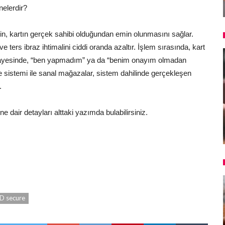
nelerdir?
n, kartın gerçek sahibi olduğundan emin olunmasını sağlar.
e ters ibraz ihtimalini ciddi oranda azaltır. İşlem sırasında, kart
ı sayesinde, “ben yapmadım” ya da “benim onayım olmadan
re sistemi ile sanal mağazalar, sistem dahilinde gerçekleşen
.
e dair detayları alttaki yazımda bulabilirsiniz.
D secure