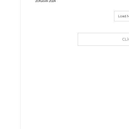
20 Kasım 2024
Load M
CL