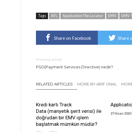
Tags
AFL
Application File Locator
EMV
EMV 
Share on Facebook
Share 
Previous article
PSD(Payment Services Directive) nedir?
RELATED ARTICLES
MORE BY ARIF ÜNAL
MORE
Kredi kartı Track
Applicati
Data (manyetik şerit verisi) ile
27 Nisan 2020
doğrudan bir EMV işlem
başlatmak mümkün müdür?