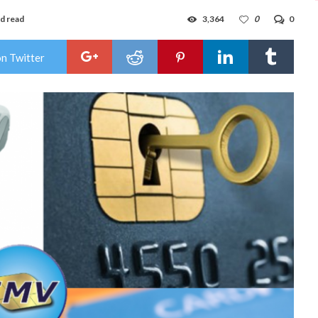
d read
3,364
0
0
on Twitter