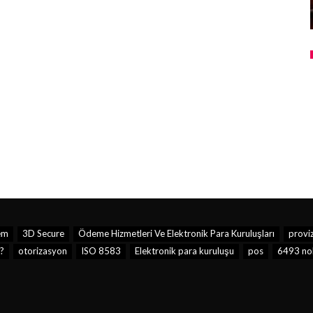
em
3D Secure
Ödeme Hizmetleri Ve Elektronik Para Kuruluşları
provi
?
otorizasyon
ISO 8583
Elektronik para kuruluşu
pos
6493 nol