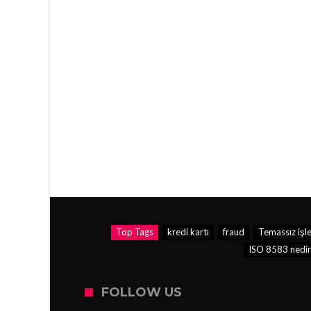
Top Tags
kredi kartı
fraud
Temassız işl
ISO 8583 nedir
FOLLOW US