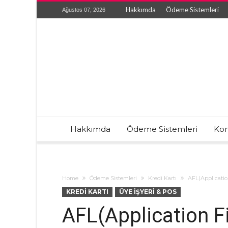
Hakkımda
Ödeme Sistemleri
Ağustos 07, 2026
Hakkımda
Ödeme Sistemleri
Kon
Home
Ödeme Sistemleri
Kredi Kartı
AFL(Applicatio
KREDI KARTI
ÜYE İŞYERI & POS
AFL(Application Fi