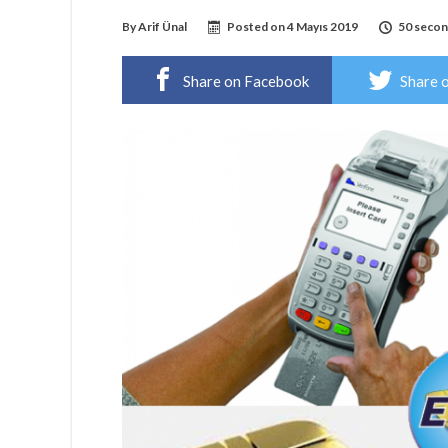
By
Arif Ünal
Posted on
4 Mayıs 2019
50 secon
Share on Facebook
Share 