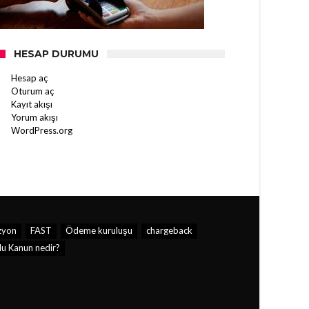
HESAP DURUMU
Hesap aç
Oturum aç
Kayıt akışı
Yorum akışı
WordPress.org
zyon
FAST
Ödeme kuruluşu
chargeback
u Kanun nedir?