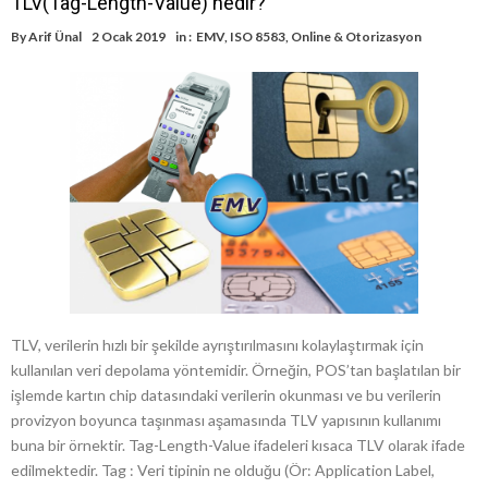
TLV(Tag-Length-Value) nedir?
By
Arif Ünal
2 Ocak 2019
in :
EMV
,
ISO 8583
,
Online & Otorizasyon
TLV, verilerin hızlı bir şekilde ayrıştırılmasını kolaylaştırmak için
kullanılan veri depolama yöntemidir. Örneğin, POS’tan başlatılan bir
işlemde kartın chip datasındaki verilerin okunması ve bu verilerin
provizyon boyunca taşınması aşamasında TLV yapısının kullanımı
buna bir örnektir. Tag-Length-Value ifadeleri kısaca TLV olarak ifade
edilmektedir. Tag : Veri tipinin ne olduğu (Ör: Application Label,