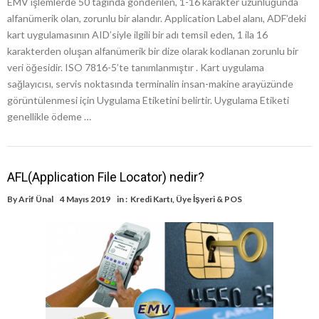
EMV işlemlerde 50 tagında gönderilen, 1-16 karakter uzunluğunda
alfanümerik olan, zorunlu bir alandır. Application Label alanı, ADF’deki
kart uygulamasının AID’siyle ilgili bir adı temsil eden, 1 ila 16
karakterden oluşan alfanümerik bir dize olarak kodlanan zorunlu bir
veri öğesidir. ISO 7816-5’te tanımlanmıştır . Kart uygulama
sağlayıcısı, servis noktasında terminalin insan-makine arayüzünde
görüntülenmesi için Uygulama Etiketini belirtir. Uygulama Etiketi
genellikle ödeme …
AFL(Application File Locator) nedir?
By
Arif Ünal
4 Mayıs 2019
in :
Kredi Kartı
,
Üye İşyeri & POS