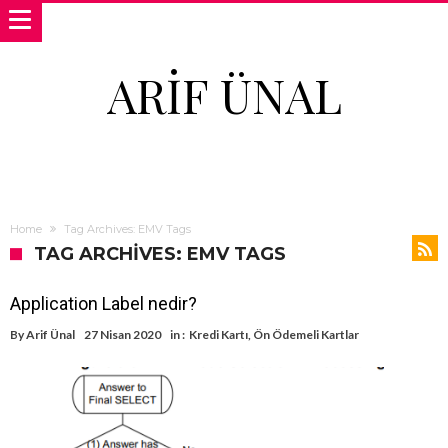
ARIF ÜNAL
Home
Tag Archives: EMV Tags
TAG ARCHIVES: EMV TAGS
Application Label nedir?
By
Arif Ünal
27 Nisan 2020
in :
Kredi Kartı
,
Ön Ödemeli Kartlar