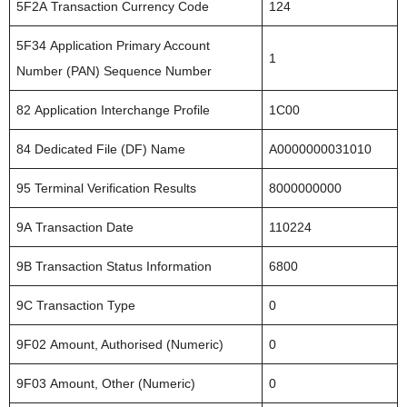
5F2A Transaction Currency Code
124
5F34 Application Primary Account
1
Number (PAN) Sequence Number
82 Application Interchange Profile
1C00
84 Dedicated File (DF) Name
A0000000031010
95 Terminal Verification Results
8000000000
9A Transaction Date
110224
9B Transaction Status Information
6800
9C Transaction Type
0
9F02 Amount, Authorised (Numeric)
0
9F03 Amount, Other (Numeric)
0