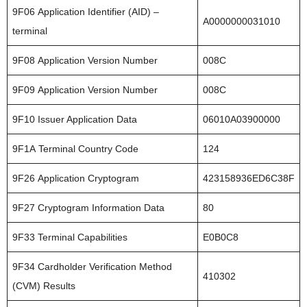
9F06 Application Identifier (AID) –
A0000000031010
terminal
9F08 Application Version Number
008C
9F09 Application Version Number
008C
9F10 Issuer Application Data
06010A03900000
9F1A Terminal Country Code
124
9F26 Application Cryptogram
423158936ED6C38F
9F27 Cryptogram Information Data
80
9F33 Terminal Capabilities
E0B0C8
9F34 Cardholder Verification Method
410302
(CVM) Results