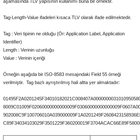
aşamasında TLV yapısının kullanımı buna bir örnektir.
Tag-Length-Value ifadeleri kısaca TLV olarak ifade edilmektedir.
Tag : Veri tipinin ne olduğu (Ör: Application Label, Application
Identifier)
Length : Verinin uzunluğu
Value : Verinin içeriği
Örneğin aşağıda bir ISO-8583 mesajındaki Field 55 örneği
verilmiştir. Tag bazlı ayrıştırılmış hali altta yer almaktadır:
01495F2A0201245F34010182021C008407A000000003101095058
8009C01009F02060000000000009F03060000000000009F0607A0
902008C9F100706010A039000009F1A0201249F2608423158936
C89F34034103029F3501229F360200019F3704ACAC66E89F580