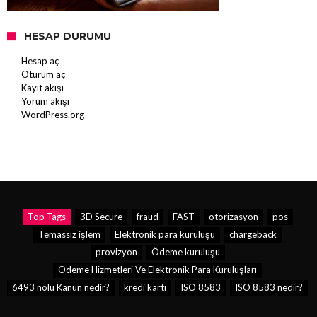
HESAP DURUMU
Hesap aç
Oturum aç
Kayıt akışı
Yorum akışı
WordPress.org
Top Tags
3D Secure
fraud
FAST
otorizasyon
pos
Temassız işlem
Elektronik para kuruluşu
chargeback
provizyon
Ödeme kuruluşu
Ödeme Hizmetleri Ve Elektronik Para Kuruluşları
6493 nolu Kanun nedir?
kredi kartı
ISO 8583
ISO 8583 nedir?