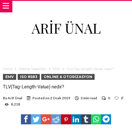
ARIF ÜNAL
Home
Ödeme Sistemleri
EMV
TLV(Tag-Length-Value) nedir?
EMV
ISO 8583
ONLINE & OTORIZASYON
TLV(Tag-Length-Value) nedir?
By
Arif Ünal
Posted on
2 Ocak 2019
3 min read
0
0
8,218