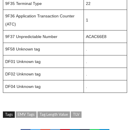
9F35 Terminal Type
22
9F36 Application Transaction Counter
1
(ATC)
9F37 Unpredictable Number
ACAC66E8
9F58 Unknown tag
.
DF01 Unknown tag
.
DF02 Unknown tag
.
DF04 Unknown tag
.
Tags
EMV Tags
Tag Length Value
TLV