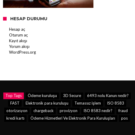
HESAP DURUMU
Hesap aç
Oturum aç
Kayıt akışı
Yorum akışı
WordPress.org
Top Tags
Ödeme kuruluşu
3D Secure
6493 nolu Kanun nedir?
FAST
Elektronik para kuruluşu
Temassız işlem
ISO 8583
otorizasyon
chargeback
provizyon
ISO 8583 nedir?
fraud
kredi kartı
Ödeme Hizmetleri Ve Elektronik Para Kuruluşları
pos