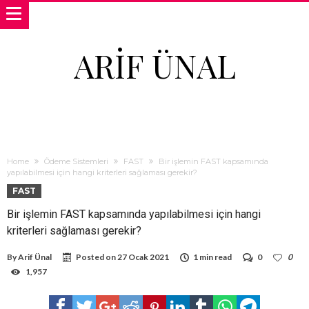
ARIF ÜNAL
Home
Ödeme Sistemleri
FAST
Bir işlemin FAST kapsamında
yapılabilmesi için hangi kriterleri sağlaması gerekir?
FAST
Bir işlemin FAST kapsamında yapılabilmesi için hangi
kriterleri sağlaması gerekir?
By
Arif Ünal
Posted on
27 Ocak 2021
1 min read
0
0
1,957